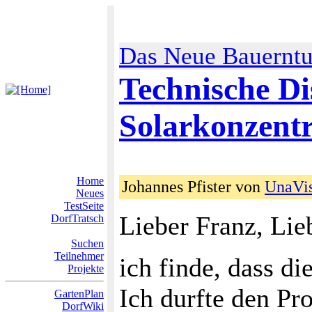
Das Neue Bauernt
Technische D
Solarkonzentr
Home
Johannes Pfister von
UnaVi
Neues
TestSeite
Lieber Franz, Lieb
DorfTratsch
Suchen
Teilnehmer
ich finde, dass di
Projekte
Ich durfte den Pr
GartenPlan
DorfWiki