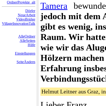
OrdnerProjekte_alt
Tamera
bewunde
Dörfer
jedoch mit dem A
NeueArbeit
VideoBridge
VillageInnovationTalk
gibt es wenig, i
Raum. Wir hatte
AlleOrdner
AlleSeiten
wie wir das Alug
Hilfe
Einstellungen
Hölzern machen 
SeiteÄndern
Erfahrung insbes
Verbindungsstüc
Helmut Leitner aus Graz, in
Lieber Franz,