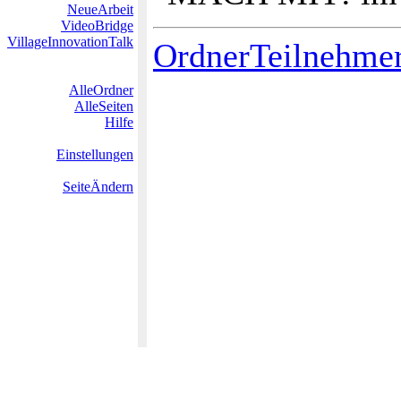
NeueArbeit
VideoBridge
VillageInnovationTalk
OrdnerTeilnehmerT
AlleOrdner
AlleSeiten
Hilfe
Einstellungen
SeiteÄndern