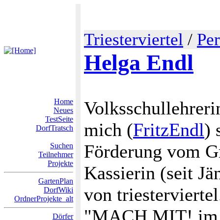
Triesterviertel
/
Pe
Helga Endl
Home
Volksschullehrerin
Neues
TestSeite
mich (
FritzEndl
) 
DorfTratsch
Förderung vom Gr
Suchen
Teilnehmer
Projekte
Kassierin (seit J
GartenPlan
von triestervierte
DorfWiki
OrdnerProjekte_alt
"MACH MIT! im Tr
Dörfer