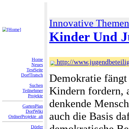
Innovative Theme
Kinder Und J
Home
http://www.jugendbeteili
Neues
TestSeite
Demokratie fängt
DorfTratsch
Suchen
Kindern fordern, a
Teilnehmer
Projekte
denkende Mensche
GartenPlan
DorfWiki
auch die Basis da
OrdnerProjekte_alt
demokratische Bet
Dörfer