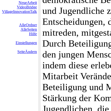
NeueArbeit
VideoBridge
und Jugendliche zu
VillageInnovationTalk
Entscheidungen, d
AlleOrdner
AlleSeiten
mitreden, mitges
Hilfe
Durch Beteiligun
Einstellungen
den jungen Mensc
SeiteÄndern
indem diese erleb
Mitarbeit Veränd
Beteiligung und 
Stärkung der Kom
Jugendlichen, die