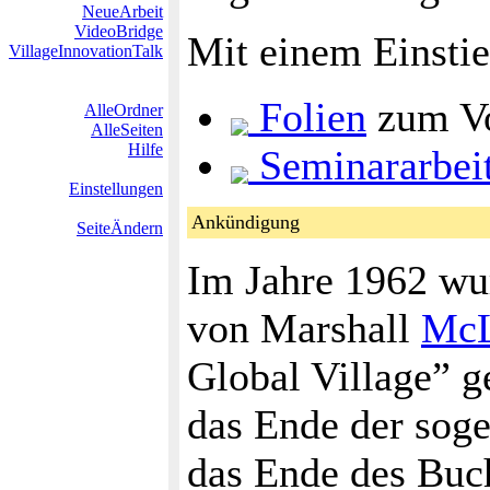
NeueArbeit
VideoBridge
Mit einem Einstie
VillageInnovationTalk
Folien
zum Vo
AlleOrdner
AlleSeiten
Hilfe
Seminararbei
Einstellungen
Ankündigung
SeiteÄndern
Im Jahre 1962 wur
von Marshall
Mc
Global Village” g
das Ende der sog
das Ende des Buch