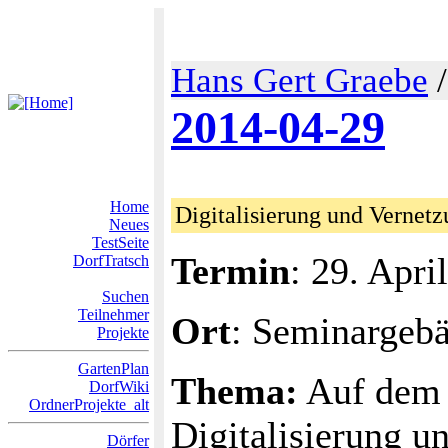
Hans Gert Graebe
2014-04-29
Home
Digitalisierung und Vernetz
Neues
TestSeite
Termin
: 29. Apri
DorfTratsch
Suchen
Teilnehmer
Ort
: Seminargeb
Projekte
GartenPlan
Thema:
Auf dem 
DorfWiki
OrdnerProjekte_alt
Digitalisierung u
Dörfer