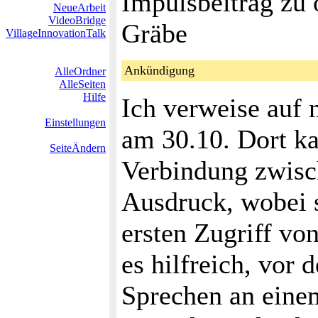
Impulsbeitrag zu 
NeueArbeit
VideoBridge
Gräbe
VillageInnovationTalk
Ankündigung
AlleOrdner
AlleSeiten
Hilfe
Ich verweise auf
Einstellungen
am 30.10. Dort k
SeiteÄndern
Verbindung zwisc
Ausdruck, wobei 
ersten Zugriff von
es hilfreich, vor
Sprechen an eine