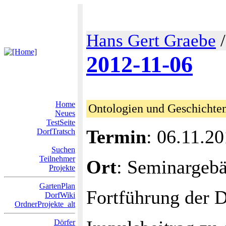
Hans Gert Graebe
2012-11-06
Home
Ontologien und Geschichten
Neues
TestSeite
Termin
: 06.11.2
DorfTratsch
Suchen
Teilnehmer
Ort
: Seminargeb
Projekte
GartenPlan
Fortführung der 
DorfWiki
OrdnerProjekte_alt
Dörfer