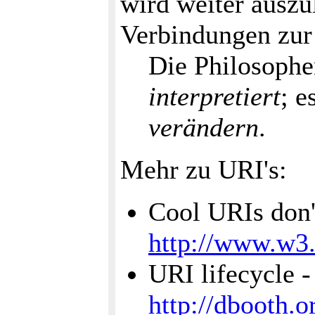
wird weiter auszu
Verbindungen zu
Die Philosophe
interpretiert
; e
verändern
.
Mehr zu URI's:
Cool URIs don'
http://www.w3.
URI lifecycle 
http://dbooth.o