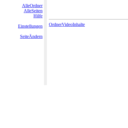
AlleOrdner
AlleSeiten
Hilfe
OrdnerVideoInhalte
Einstellungen
SeiteÄndern