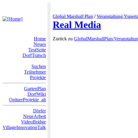
Global Marshall Plan
/
Veranstaltung Ysperta
Real Media
Home
Zurück zu
GlobalMarshallPlan/Veranstaltu
Neues
TestSeite
DorfTratsch
Suchen
Teilnehmer
Projekte
GartenPlan
DorfWiki
OrdnerProjekte_alt
Dörfer
NeueArbeit
VideoBridge
VillageInnovationTalk