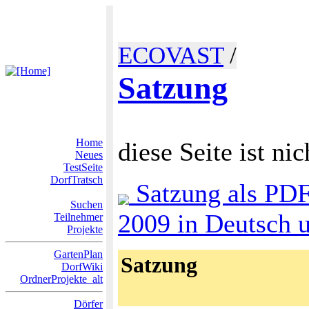
ECOVAST
/
Satzung
Home
diese Seite ist nic
Neues
TestSeite
DorfTratsch
Satzung als PD
Suchen
2009 in Deutsch 
Teilnehmer
Projekte
GartenPlan
Satzung
DorfWiki
OrdnerProjekte_alt
Dörfer