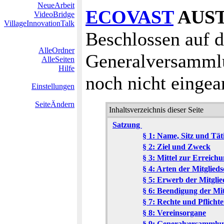
NeueArbeit
ECOVAST
AUS
VideoBridge
VillageInnovationTalk
Beschlossen auf d
AlleOrdner
Generalversammlu
AlleSeiten
Hilfe
noch nicht eingear
Einstellungen
SeiteÄndern
Inhaltsverzeichnis dieser Seite
Satzung
§ 1: Name, Sitz und Tät
§ 2: Ziel und Zweck
§ 3: Mittel zur Erreich
§ 4: Arten der Mitglieds
§ 5: Erwerb der Mitglie
§ 6: Beendigung der Mit
§ 7: Rechte und Pflicht
§ 8: Vereinsorgane
§ 9: Generalversammlu