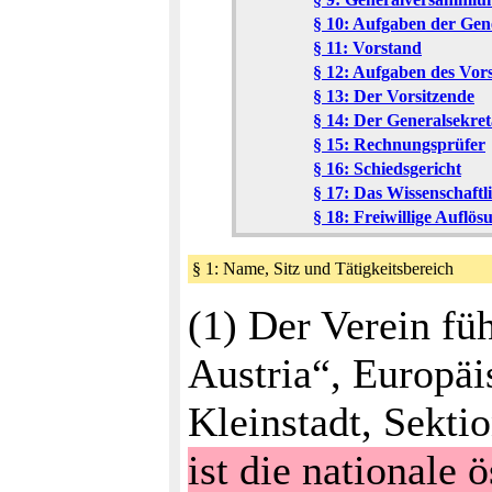
§ 10: Aufgaben der Ge
§ 11: Vorstand
§ 12: Aufgaben des Vor
§ 13: Der Vorsitzende
§ 14: Der Generalsekret
§ 15: Rechnungsprüfer
§ 16: Schiedsgericht
§ 17: Das Wissenschaft
§ 18: Freiwillige Auflös
§ 1: Name, Sitz und Tätigkeitsbereich
(1) Der Verein fü
Austria“, Europäi
Kleinstadt, Sekti
ist die nationale 