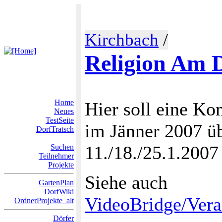
Kirchbach
/
Religion Am 
Home
Hier soll eine Ko
Neues
TestSeite
im Jänner 2007 ü
DorfTratsch
11./18./25.1.2007
Suchen
Teilnehmer
Projekte
Siehe auch
GartenPlan
DorfWiki
VideoBridge/Vera
OrdnerProjekte_alt
Dörfer