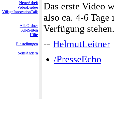
NeueArbeit
Das erste Video w
VideoBridge
VillageInnovationTalk
also ca. 4-6 Tage
Verfügung stehen.
AlleOrdner
AlleSeiten
Hilfe
--
HelmutLeitner
Einstellungen
SeiteÄndern
/PresseEcho