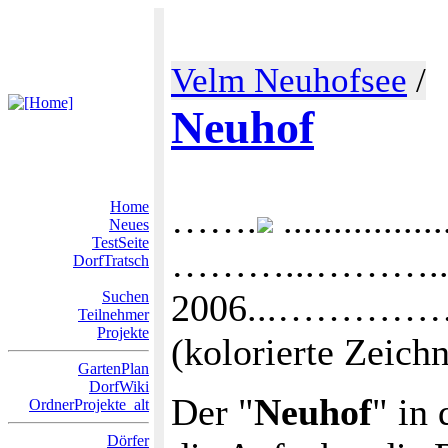
Velm Neuhofsee
/
Neuhof
Home
…….
................
Neues
TestSeite
………...………....St
DorfTratsch
2006...………………..
Suchen
Teilnehmer
Projekte
(kolorierte Zeich
GartenPlan
DorfWiki
Der "
Neuhof
" in
OrdnerProjekte_alt
Dörfer