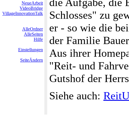
die Aufgabe, die 
NeueArbeit
VideoBridge
Schlosses" zu gewä
VillageInnovationTalk
er - so wie die b
AlleOrdner
AlleSeiten
der Familie Bauer
Hilfe
Aus ihrer Homepa
Einstellungen
SeiteÄndern
"Reit- und Fahrv
Gutshof der Herr
Siehe auch:
ReitU