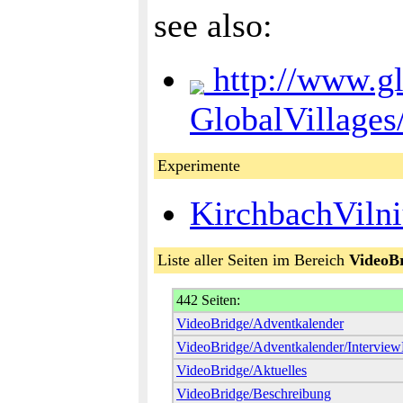
see also:
http://www.gl
GlobalVillages
Experimente
KirchbachVilni
Liste aller Seiten im Bereich
VideoB
442 Seiten:
VideoBridge/Adventkalender
VideoBridge/Adventkalender/Interview
VideoBridge/Aktuelles
VideoBridge/Beschreibung