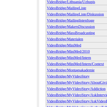
VideoBridge/Lithuania/Uzhupis
VideoBridge/MailingListe
VideoBridge/MailingListe/Diskussion
VideoBridge/Mailinglistenfrage
VideoBridge/MakersDiscussion
VideoBridge/MassBroadcasting
VideoBridge/Materialen
VideoBridge/MiniMed
VideoBridge/MiniMed/2010
VideoBridge/MiniMed/Intern
VideoBridge/MiniMed/Intern/Context
VideoBridge/Montagsakademie
VideoBridge/MyVideoStory
VideoBridge/MyVideoStory/AboutGiv
VideoBridge/MyVideoStory/Addiction
VideoBridge/MyVideoStory/AskInterv
VideoBridge/MyVideoStory/AskVideo