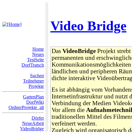
Video Bridge
Home
Das
VideoBridge
Projekt strebt
Neues
permanenten und erschwinglich
TestSeite
Kommunikationsmöglichkeiten f
DorfTratsch
ländlichen und peripheren Räu
Suchen
dichte interaktive Videoübertra
Teilnehmer
Projekte
Es ist abhängig vom Vorhandens
Internetinfrastruktur und nutzt 
GartenPlan
DorfWiki
Verbindung der Medien Videoko
OrdnerProjekte_alt
Vor allem die
Aufnahmetechni
traditionellen Mittel des Filme
Dörfer
verfeinert werden.
NeueArbeit
VideoBridge
Zugleich wird organisatorisch 