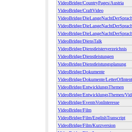
VideoBridge/CountryPages/Austria
VideoBridge/CraftVideo
VideoBridge/DieLangeNachtDerSprac
VideoBridge/DieLangeNachtDerSprac
VideoBridge/DieLangeNachtDerSprac
VideoBridge/DiensTalk
VideoBridge/Dienstleisterverzeichnis
VideoBridge/Dienstleistungen
VideoBridge/Dienstleistungsplanung
VideoBridge/Dokumente
VideoBridge/Dokumente/LetterOfInten
VideoBridge/EntwicklungsThemen
VideoBridge/EntwicklungsThemen/Vid
VideoBridge/EventsVonInteresse
VideoBridge/Film
VideoBridge/Film/EnglishTranscript
VideoBridge/Film/Kurzversion