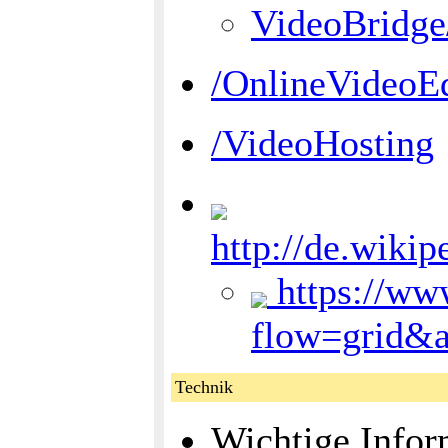
VideoBridg
/OnlineVideoEd
/VideoHosting
http://de.wiki
https://ww
flow=grid&
Technik
Wichtige Infor