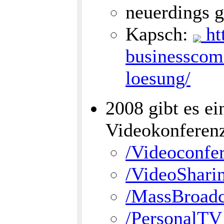
neuerdings g
Kapsch:
ht
businesscom-
loesung/
2008 gibt es e
Videokonferenz
/Videoconfe
/VideoShari
/MassBroadc
/PersonalTV