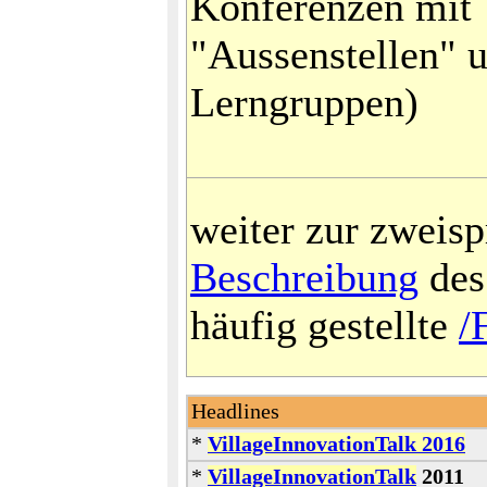
Konferenzen mit
"Aussenstellen" 
Lerngruppen)
weiter zur zweis
Beschreibung
des
häufig gestellte
/
Headlines
*
VillageInnovationTalk 2016
*
VillageInnovationTalk
2011