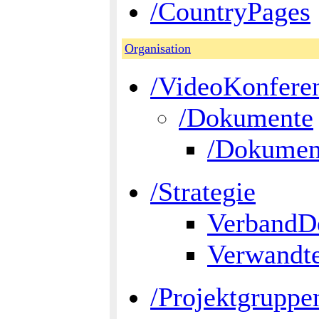
/CountryPages
Organisation
/VideoKonfere
/Dokumente
/Dokument
/Strategie
VerbandD
Verwandt
/Projektgruppe