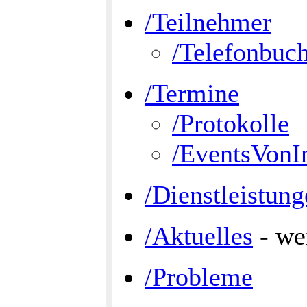
/Teilnehmer
/Telefonbuc
/Termine
/Protokolle
/EventsVonI
/Dienstleistun
/Aktuelles
- we
/Probleme