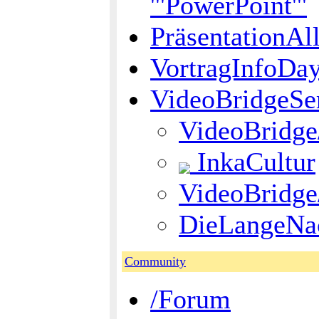
'''PowerPoint'''
PräsentationAl
VortragInfoDa
VideoBridgeSe
VideoBridge
InkaCultur
VideoBridge
DieLangeNa
Community
/Forum