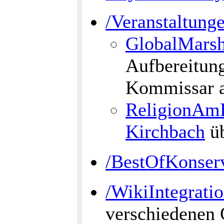
/Veranstaltung
GlobalMarsh
Aufbereitung
Kommissar a
ReligionAm
Kirchbach
üb
/BestOfKonser
/WikiIntegrati
verschiedenen 