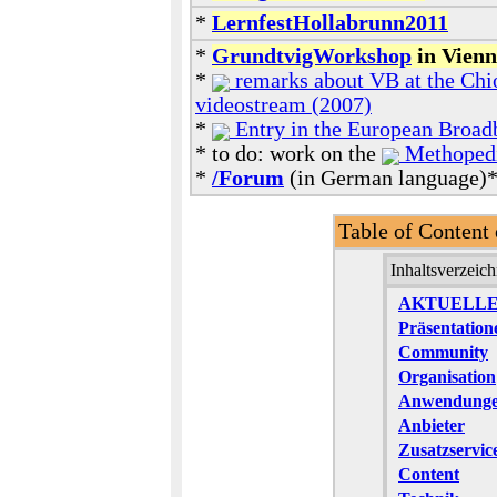
*
LernfestHollabrunn2011
*
GrundtvigWorkshop
in Vienn
*
remarks about VB at the Chio
videostream (2007)
*
Entry in the European Broad
* to do: work on the
Methopedi
*
/Forum
(in German language)
Table of Content 
Inhaltsverzeich
AKTUELLE
Präsentation
Community
Organisation
Anwendung
Anbieter
Zusatzservic
Content