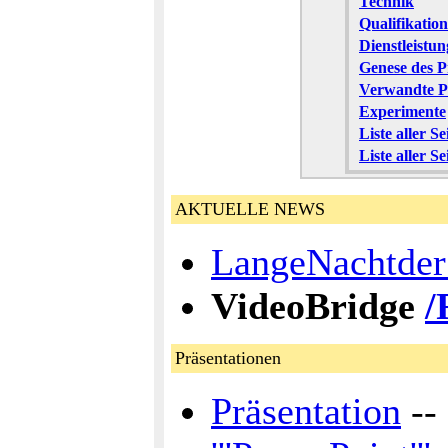
Technik
Qualifikation
Dienstleistu
Genese des P
Verwandte P
Experimente
Liste aller S
Liste aller 
AKTUELLE NEWS
LangeNachtder
VideoBridge
/
Präsentationen
Präsentation
--