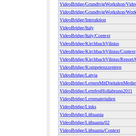
VideoBridge/GrundtvigWorkshop/Video
VideoBridge/GrundtvigWorkshop/Work
VideoBridge/Interaktion
VideoBridge/Italy
VideoBridge/Italy/Context
VideoBridge/KirchbachVilnius
VideoBridge/KirchbachVilnius/Context
VideoBridge/KirchbachVilnius/ReportA
VideoBridge/Kompetenzzentren
VideoBridge/Latvia
VideoBridge/LernenMitDigitalenMedie
VideoBridge/LernfestHollabrunn2011
VideoBridge/Lernmaterialien
VideoBridge/Links
VideoBridge/Lithuania
VideoBridge/Lithuania/02
VideoBridge/Lithuania/Context