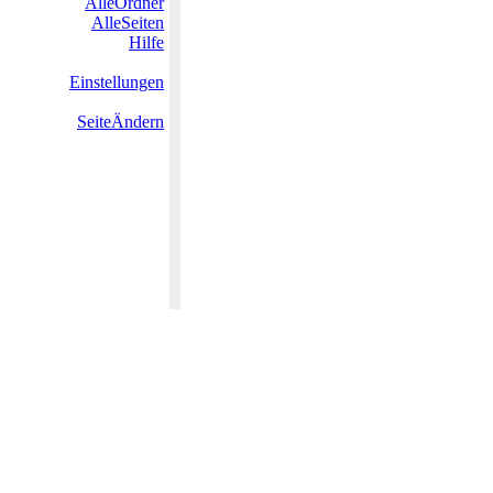
AlleOrdner
AlleSeiten
Hilfe
Einstellungen
SeiteÄndern