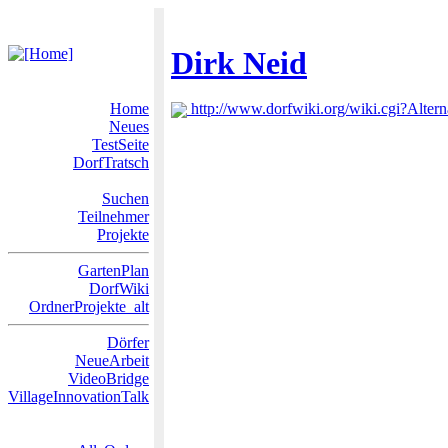
Dirk Neid
Home
http://www.dorfwiki.org/wiki.cgi?Alter
Neues
TestSeite
DorfTratsch
Suchen
Teilnehmer
Projekte
GartenPlan
DorfWiki
OrdnerProjekte_alt
Dörfer
NeueArbeit
VideoBridge
VillageInnovationTalk