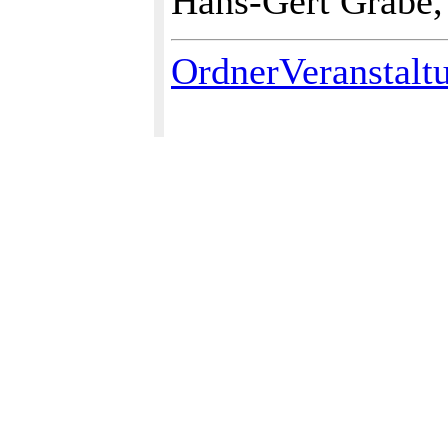
Hans-Gert Gräbe,
OrdnerVeranstalt