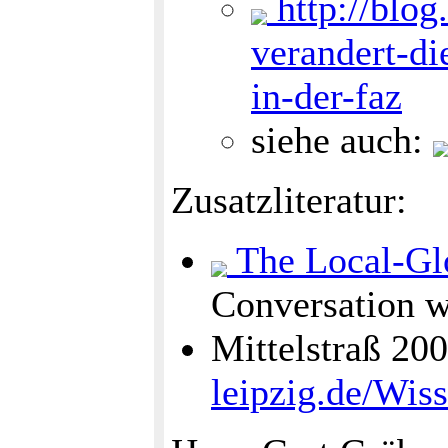
http://blog
verandert-di
in-der-faz
siehe auch:
Zusatzliteratur:
The Local-Glo
Conversation w
Mittelstraß 20
leipzig.de/Wis