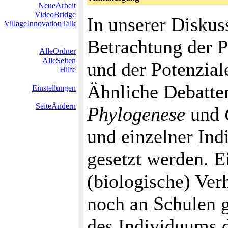
NeueArbeit
VideoBridge
In unserer Diskus
VillageInnovationTalk
Betrachtung der P
AlleOrdner
AlleSeiten
und der Potenzia
Hilfe
Ähnliche Debatten
Einstellungen
SeiteÄndern
Phylogenese
und
und einzelner Indi
gesetzt werden. E
(biologische) Verh
noch an Schulen g
des Individuums d