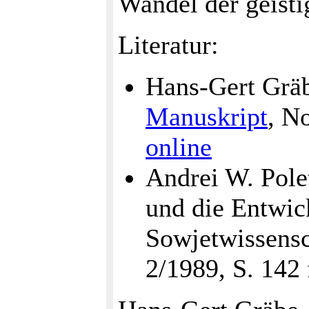
Wandel der geisti
Literatur:
Hans-Gert Gräb
Manuskript
, N
online
Andrei W. Pole
und die Entwic
Sowjetwissensc
2/1989, S. 142 