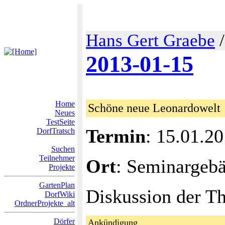
Hans Gert Graebe
2013-01-15
Home
Schöne neue Leonardowelt
Neues
TestSeite
Termin
: 15.01.2
DorfTratsch
Suchen
Teilnehmer
Ort
: Seminargeb
Projekte
GartenPlan
Diskussion der Th
DorfWiki
OrdnerProjekte_alt
Dörfer
Ankündigung