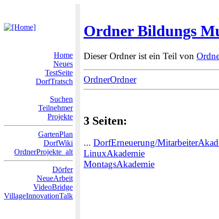
Ordner Bildungs Mu
Home
Dieser Ordner ist ein Teil von
Ordne
Neues
TestSeite
OrdnerOrdner
DorfTratsch
Suchen
Teilnehmer
Projekte
3 Seiten:
GartenPlan
...
DorfErneuerung/MitarbeiterAka
DorfWiki
OrdnerProjekte_alt
LinuxAkademie
MontagsAkademie
Dörfer
NeueArbeit
VideoBridge
VillageInnovationTalk