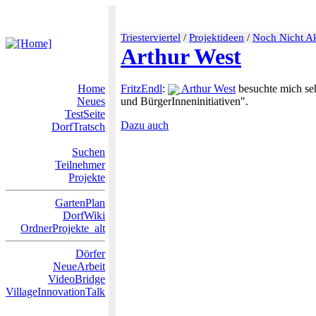
Triesterviertel
/
Projektideen
/
Noch Nicht Ak
Arthur West
Home
FritzEndl
:
Arthur West
besuchte mich seh
Neues
und BürgerInneninitiativen".
TestSeite
Dazu auch
DorfTratsch
Suchen
Teilnehmer
Projekte
GartenPlan
DorfWiki
OrdnerProjekte_alt
Dörfer
NeueArbeit
VideoBridge
VillageInnovationTalk