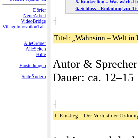
5. Konkretion – Was wächst i
6. Schluss – Einladung zur T
Dörfer
NeueArbeit
˧
VideoBridge
VillageInnovationTalk
Titel: „Wahnsinn – Welt i
AlleOrdner
AlleSeiten
Hilfe
Autor & Sprecher
Einstellungen
Dauer: ca. 12–15
SeiteÄndern
˧
1. Einstieg – Der Verlust der Ordn