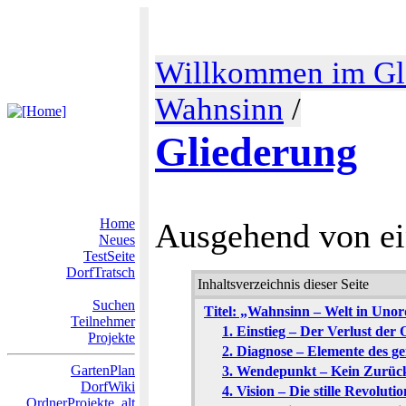
Willkommen im Gl
Wahnsinn
/
Gliederung
Home
Ausgehend von e
Neues
TestSeite
DorfTratsch
Inhaltsverzeichnis dieser Seite
Suchen
Titel: „Wahnsinn – Welt in Uno
Teilnehmer
1. Einstieg – Der Verlust der
Projekte
2. Diagnose – Elemente des gei
GartenPlan
3. Wendepunkt – Kein Zurüc
DorfWiki
4. Vision – Die stille Revolutio
OrdnerProjekte_alt