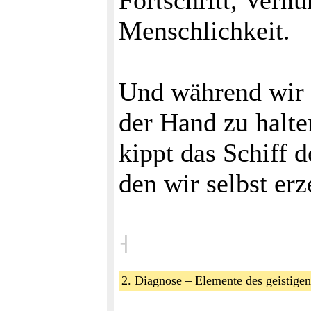
Fortschritt, Vern
Menschlichkeit.
Und während wir n
der Hand zu halte
kippt das Schiff d
den wir selbst er
˧
2. Diagnose – Elemente des geistige