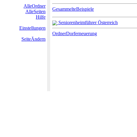
AlleOrdner
GesammelteBeispiele
AlleSeiten
Hilfe
Seniorenheimführer Österreich
Einstellungen
OrdnerDorferneuerung
SeiteÄndern