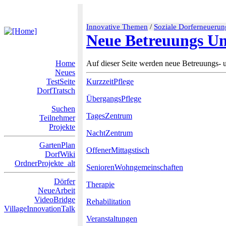
Innovative Themen
/
Soziale Dorferneuerun
Neue Betreuungs U
Home
Auf dieser Seite werden neue Betreuungs- 
Neues
TestSeite
KurzzeitPflege
DorfTratsch
ÜbergangsPflege
Suchen
TagesZentrum
Teilnehmer
Projekte
NachtZentrum
GartenPlan
OffenerMittagstisch
DorfWiki
OrdnerProjekte_alt
SeniorenWohngemeinschaften
Dörfer
Therapie
NeueArbeit
VideoBridge
Rehabilitation
VillageInnovationTalk
Veranstaltungen