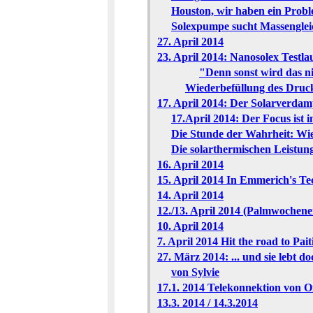
Houston, wir haben ein Probl
Solexpumpe sucht Massengleic
27. April 2014
23. April 2014: Nanosolex Testla
"Denn sonst wird das n
Wiederbefüllung des Druck
17. April 2014: Der Solarverdam
17.April 2014: Der Focus ist 
Die Stunde der Wahrheit: Wi
Die solarthermischen Leistun
16. April 2014
15. April 2014 In Emmerich's T
14. April 2014
12./13. April 2014 (Palmwoch
10. April 2014
7. April 2014 Hit the road to Paiti
27. März 2014: ... und sie lebt do
von Sylvie
17.1. 2014 Telekonnektion von 
13.3. 2014 / 14.3.2014