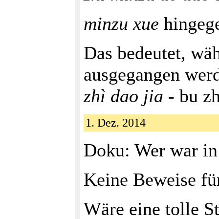
minzu xue
hingege
Das bedeutet, wäh
ausgegangen werde
zhì dao jia
- bu zh
1. Dez. 2014
Doku: Wer war in
Keine Beweise für
Wäre eine tolle S