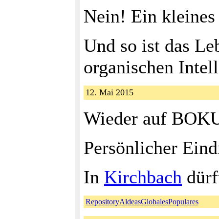
Nein! Ein kleines
Und so ist das Le
organischen Intel
12. Mai 2015
Wieder auf BOKU -
Persönlicher Ein
In
Kirchbach
dürf
RepositoryAldeasGlobalesPopulares