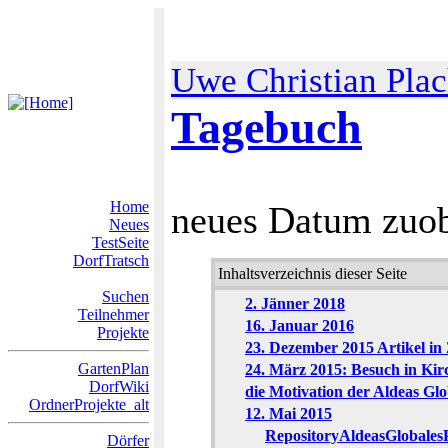
Uwe Christian Pla
Tagebuch
Home
neues Datum zuob
Neues
TestSeite
DorfTratsch
Inhaltsverzeichnis dieser Seite
Suchen
2. Jänner 2018
Teilnehmer
16. Januar 2016
Projekte
23. Dezember 2015 Artikel in 
GartenPlan
24. März 2015: Besuch in Ki
DorfWiki
die Motivation der Aldeas Glo
OrdnerProjekte_alt
12. Mai 2015
RepositoryAldeasGlobales
Dörfer