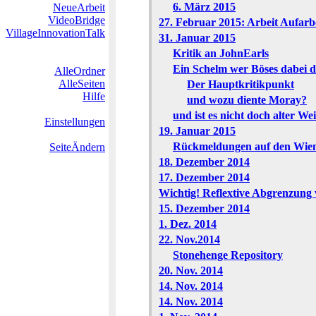
6. März 2015
NeueArbeit
VideoBridge
27. Februar 2015: Arbeit Aufar
VillageInnovationTalk
31. Januar 2015
Kritik an JohnEarls
Ein Schelm wer Böses dabei 
AlleOrdner
AlleSeiten
Der Hauptkritikpunkt
Hilfe
und wozu diente Moray?
und ist es nicht doch alter W
Einstellungen
19. Januar 2015
Rückmeldungen auf den Wien
SeiteÄndern
18. Dezember 2014
17. Dezember 2014
Wichtig! Reflextive Abgrenzung 
15. Dezember 2014
1. Dez. 2014
22. Nov.2014
Stonehenge Repository
20. Nov. 2014
14. Nov. 2014
14. Nov. 2014