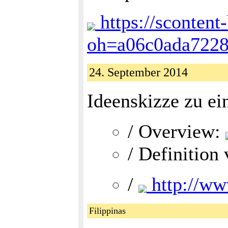
https://sconten
oh=a06c0ada722
24. September 2014
Ideenskizze zu ei
/ Overview:
/ Definitio
/
http://ww
Filippinas