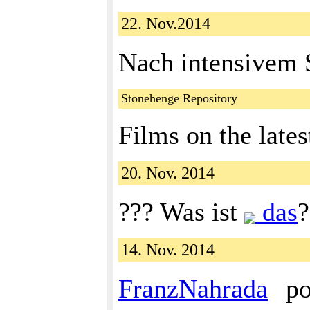
22. Nov.2014
Nach intensivem 
Stonehenge Repository
Films on the late
20. Nov. 2014
??? Was ist
das
?
14. Nov. 2014
FranzNahrada
po