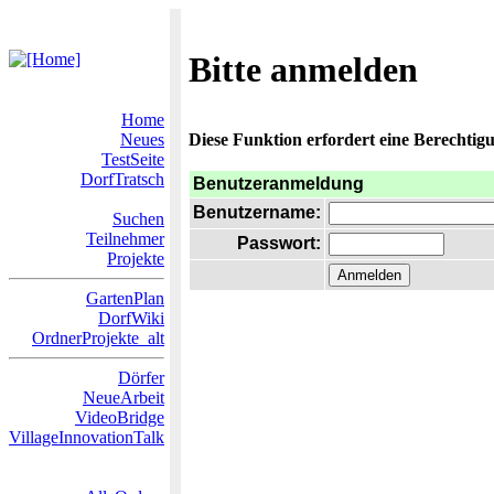
Bitte anmelden
Home
Neues
Diese Funktion erfordert eine Berechtigu
TestSeite
DorfTratsch
Benutzeranmeldung
Benutzername:
Suchen
Teilnehmer
Passwort:
Projekte
GartenPlan
DorfWiki
OrdnerProjekte_alt
Dörfer
NeueArbeit
VideoBridge
VillageInnovationTalk