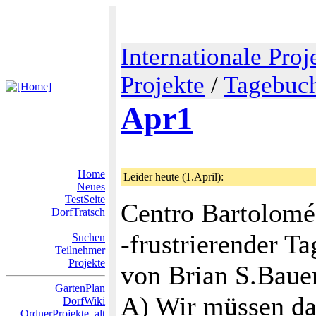
Internationale Proj
Projekte
/
Tagebuch
Apr1
Home
Leider heute (1.April):
Neues
TestSeite
Centro Bartolomé 
DorfTratsch
-frustrierender Ta
Suchen
Teilnehmer
Projekte
von Brian S.Bauer
GartenPlan
A) Wir müssen da
DorfWiki
OrdnerProjekte_alt