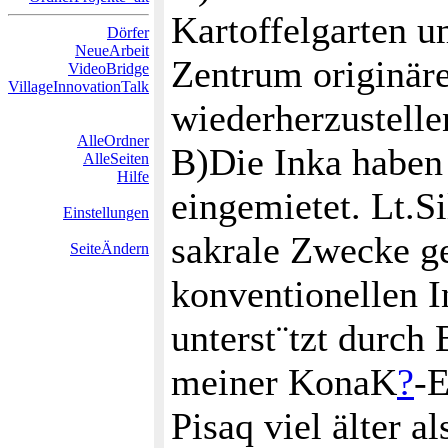
Kartoffelgarten u
Dörfer
NeueArbeit
Zentrum originär
VideoBridge
VillageInnovationTalk
wiederherzustelle
AlleOrdner
B)Die Inka haben s
AlleSeiten
Hilfe
eingemietet. Lt.S
Einstellungen
sakrale Zwecke g
SeiteÄndern
konventionellen I
unterst¨tzt durc
meiner KonaK
?
-E
Pisaq viel älter al