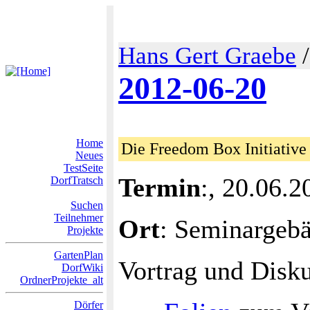
Hans Gert Graebe
2012-06-20
Home
Die Freedom Box Initiative
Neues
TestSeite
Termin
:, 20.06.2
DorfTratsch
Suchen
Teilnehmer
Ort
: Seminargeb
Projekte
GartenPlan
Vortrag und Disku
DorfWiki
OrdnerProjekte_alt
Dörfer