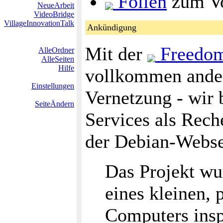
Folien
zum Vo
NeueArbeit
VideoBridge
VillageInnovationTalk
Ankündigung
Mit der
Freedom 
AlleOrdner
AlleSeiten
Hilfe
vollkommen ande
Einstellungen
Vernetzung - wir 
SeiteÄndern
Services als Rec
der Debian-Websei
Das Projekt wu
eines kleinen, 
Computers insp