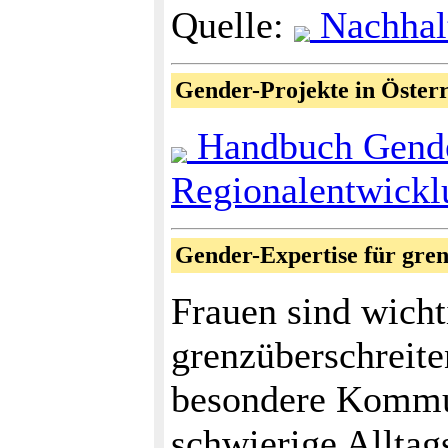
Quelle:
Nachhalt
Gender-Projekte in Öster
Handbuch Gende
Regionalentwickl
Gender-Expertise für gre
Frauen sind wicht
grenzüberschreit
besondere Kommun
schwierige Alltag