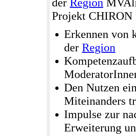
der
Region
MVAlm 
Projekt CHIRON f
Erkennen von k
der
Region
Kompetenzaufb
ModeratorInne
Den Nutzen ein
Miteinanders t
Impulse zur na
Erweiterung u