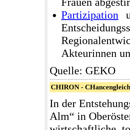
Frauen abgest
Partizipation
u
Entscheidungss
Regionalentwic
Akteurinnen un
Quelle: GEKO
CHIRON - CHancengleichh
In der Entstehung
Alm“ in Oberöster
wirtschaftliche, t