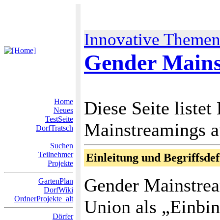
Innovative Theme
Gender Mains
Home
Diese Seite liste
Neues
TestSeite
Mainstreamings a
DorfTratsch
Suchen
Teilnehmer
Einleitung und Begriffsdef
Projekte
Gender Mainstrea
GartenPlan
DorfWiki
OrdnerProjekte_alt
Union als „Einbin
Dörfer