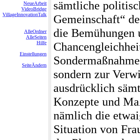
sämtliche politi
NeueArbeit
VideoBridge
VillageInnovationTalk
Gemeinschaft“ def
die Bemühungen u
AlleOrdner
AlleSeiten
Hilfe
Chancengleichheit
Einstellungen
Sondermaßnahmen 
SeiteÄndern
sondern zur Verwi
ausdrücklich sämt
Konzepte und Ma
nämlich die etwa
Situation von Fra