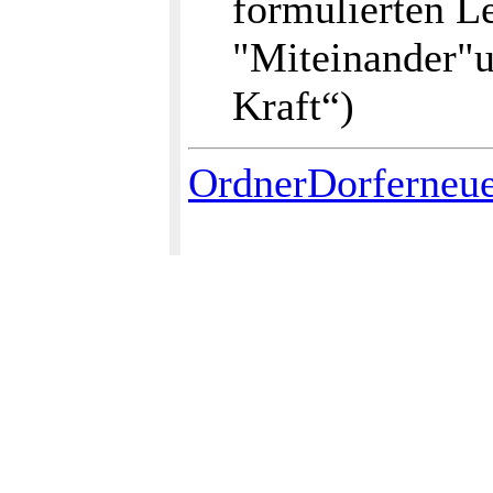
formulierten L
"Miteinander"u
Kraft“)
OrdnerDorferneu