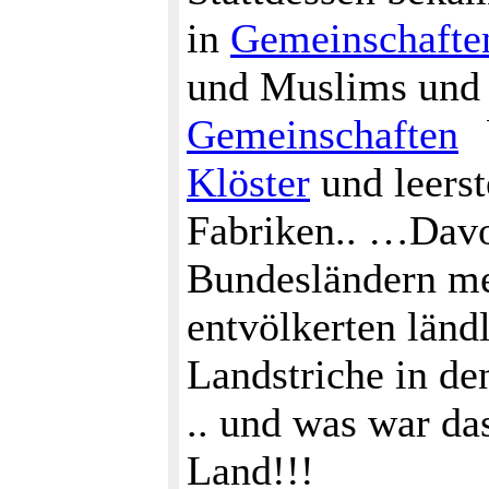
in
Gemeinschafte
und Muslims und a
Gemeinschaften
Klöster
und leers
Fabriken.. …Davo
Bundesländern meh
entvölkerten länd
Landstriche in de
.. und was war da
Land!!!