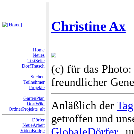
Christine Ax
Home
Neues
TestSeite
(c) für das Photo
DorfTratsch
Suchen
freundlicher Gen
Teilnehmer
Projekte
GartenPlan
Anläßlich der
Tag
DorfWiki
OrdnerProjekte_alt
getroffen und uns
Dörfer
NeueArbeit
GlobaleDörfer
u
VideoBridge