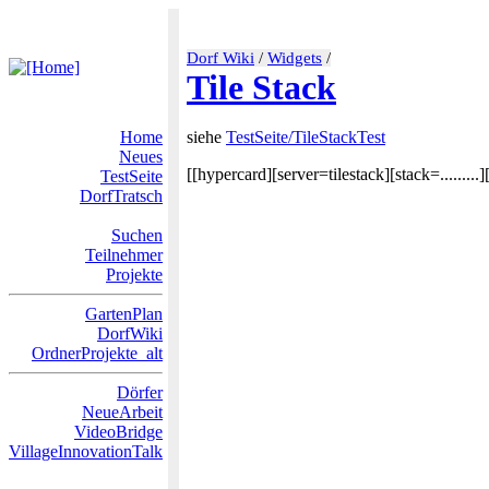
Dorf Wiki
/
Widgets
/
Tile Stack
Home
siehe
TestSeite/TileStackTest
Neues
[[hypercard][server=tilestack][stack=.......
TestSeite
DorfTratsch
Suchen
Teilnehmer
Projekte
GartenPlan
DorfWiki
OrdnerProjekte_alt
Dörfer
NeueArbeit
VideoBridge
VillageInnovationTalk