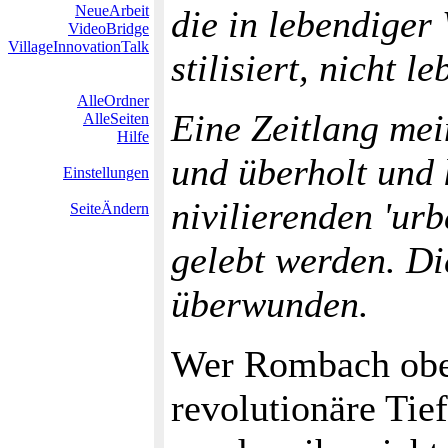
NeueArbeit
die in lebendiger
VideoBridge
VillageInnovationTalk
stilisiert, nicht le
AlleOrdner
Eine Zeitlang mein
AlleSeiten
Hilfe
und überholt und 
Einstellungen
nivilierenden 'urb
SeiteÄndern
gelebt werden. Di
überwunden.
Wer Rombach oberf
revolutionäre Tie