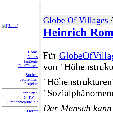
Globe Of Villages
Heinrich Ro
Home
Für
GlobeOfVilla
Neues
TestSeite
von "Höhenstruktu
DorfTratsch
Suchen
"Höhenstrukturen"
Teilnehmer
Projekte
"Sozialphänomen
GartenPlan
DorfWiki
OrdnerProjekte_alt
Der Mensch kann o
Dörfer