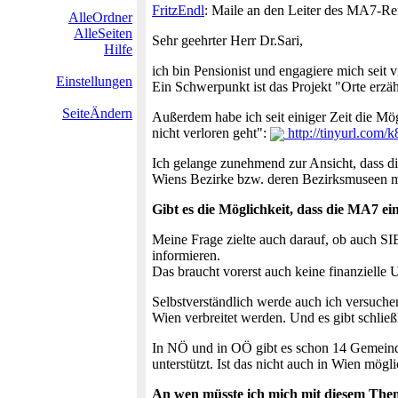
FritzEndl
: Maile an den Leiter des MA7-Refer
AlleOrdner
AlleSeiten
Sehr geehrter Herr Dr.Sari,
Hilfe
ich bin Pensionist und engagiere mich seit v
Einstellungen
Ein Schwerpunkt ist das Projekt "Orte er
SeiteÄndern
Außerdem habe ich seit einiger Zeit die Mög
nicht verloren geht":
http://tinyurl.com/k
Ich gelange zunehmend zur Ansicht, dass d
Wiens Bezirke bzw. deren Bezirksmuseen müs
Gibt es die Möglichkeit, dass die MA7 e
Meine Frage zielte auch darauf, ob auch SI
informieren.
Das braucht vorerst auch keine finanzielle 
Selbstverständlich werde auch ich versuche
Wien verbreitet werden. Und es gibt schließl
In NÖ und in OÖ gibt es schon 14 Gemeinde
unterstützt. Ist das nicht auch in Wien mögl
An wen müsste ich mich mit diesem Th