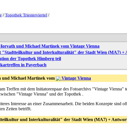
e
/
Topothek Triesterviertel
/
 Horvath und Michael Martinek vom Vintage Vienna
t "Stadtteilkultur und Interkulturalität" der Stadt Wien (MA7) +
tion der Topothek Himberg teil
kartreffen in Payerbach
h und Michael Martinek vom
Vintage Vienna
 am Treffen mit dem Initiatorenpaar des Fotoarchivs "Vintage Vienna" 
zwischen "Vintage Vienna" und der Topothek .
weiteres Interesse an einer Zusammenarbeit. Die beiden Konzepte sind 
n Zeiten betrifft.
teilkultur und Interkulturalität" der Stadt Wien (MA7) + Antwor