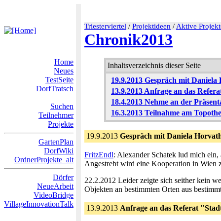
Triesterviertel
/
Projektideen
/
Aktive Projekt
Chronik2013
Home
Inhaltsverzeichnis dieser Seite
Neues
TestSeite
19.9.2013 Gespräch mit Daniela
DorfTratsch
13.9.2013 Anfrage an das Refera
18.4.2013 Nehme an der Präsenta
Suchen
16.3.2013 Teilnahme am Topothe
Teilnehmer
Projekte
19.9.2013
Gespräch mit Daniela Horvat
GartenPlan
DorfWiki
FritzEndl
: Alexander Schatek lud mich ein,
OrdnerProjekte_alt
Angestrebt wird eine Kooperation in Wien 
Dörfer
22.2.2012 Leider zeigte sich seither kein 
NeueArbeit
Objekten an bestimmten Orten aus bestimmte
VideoBridge
VillageInnovationTalk
13.9.2013
Anfrage an das Referat "Stadt