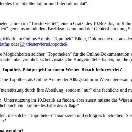
ates für "Stadtteilkultur und Interkulturalität":
ielen Jahren im "Triesterviertel", einem Grätzl des 10.Bezirks, im Rahmen
zählen" gemeinsam mit dem Bezirksmuseum und der Gebietsbetreuung S
lichkeit, im Online-Archiv "Topothek" Bilder, Dokumente u.a. aus der All
8atfas
oder
triesterviertel.topothek
ie Möglichkeiten solcher "Topotheken" für die Online-Dokumentation v
sten aber ziemlich sicher zusätzliche Budgetmittel erhalten, um die 
in Topothek-Pilotprojekt in einem Wiener Bezirk befürwortet?
E die Topothek als Online-Archiv der Alltagskultur in Wien interessan
Unterstützung durch Ihre Abteilung, sondern "nur" eine fachliche und m
n, Unterstützung im 10.Bezirk zu finden, aber zuerst müsste das Wisse
ich auch ein "kulturelles Erbe des Alltags"
n, die solche "Topotheken" finanzieren und erfolgreich betreiben. Si
ich?
ema wenden?