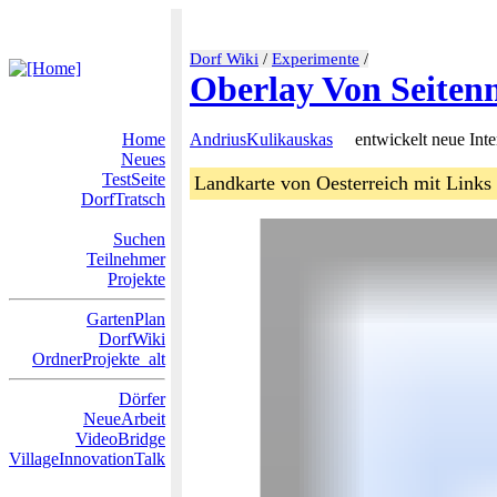
Dorf Wiki
/
Experimente
/
Oberlay Von Seiten
Home
AndriusKulikauskas
entwickelt neue Inte
Neues
TestSeite
Landkarte von Oesterreich mit Link
DorfTratsch
Suchen
Teilnehmer
Projekte
GartenPlan
DorfWiki
OrdnerProjekte_alt
Dörfer
NeueArbeit
VideoBridge
VillageInnovationTalk