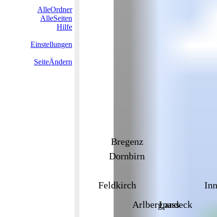
AlleOrdner
AlleSeiten
Hilfe
Einstellungen
SeiteÄndern