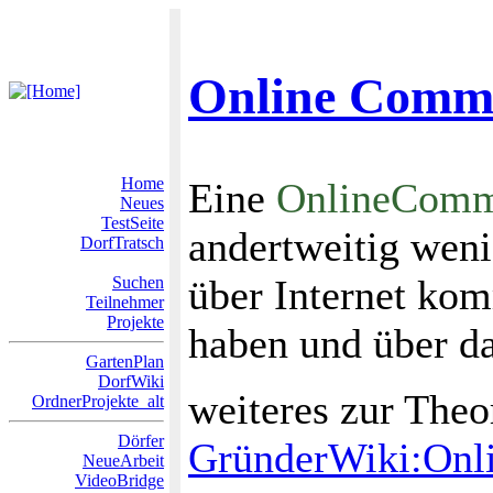
Online Commu
Home
Eine
OnlineComm
Neues
TestSeite
andertweitig wen
DorfTratsch
über Internet kom
Suchen
Teilnehmer
Projekte
haben und über da
GartenPlan
DorfWiki
weiteres zur Theo
OrdnerProjekte_alt
Dörfer
GründerWiki:On
NeueArbeit
VideoBridge