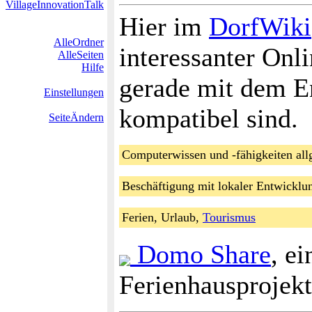
VillageInnovationTalk
Hier im
DorfWiki
AlleOrdner
interessanter Onl
AlleSeiten
Hilfe
gerade mit dem En
Einstellungen
kompatibel sind.
SeiteÄndern
Computerwissen und -fähigkeiten al
Beschäftigung mit lokaler Entwicklu
Ferien, Urlaub,
Tourismus
Domo Share
, e
Ferienhausprojekt