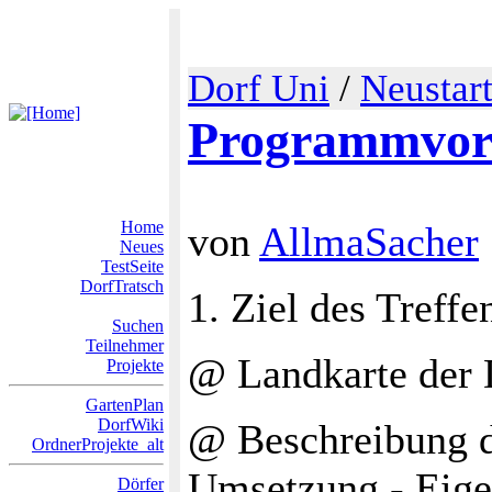
Dorf Uni
/
Neustar
Programmvor
Home
von
AllmaSacher
Neues
TestSeite
DorfTratsch
1. Ziel des Treff
Suchen
Teilnehmer
@ Landkarte der 
Projekte
GartenPlan
DorfWiki
@ Beschreibung d
OrdnerProjekte_alt
Umsetzung - Eige
Dörfer