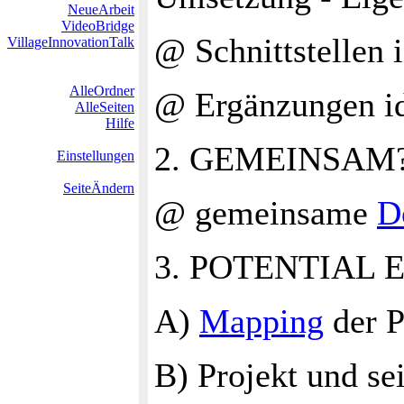
NeueArbeit
VideoBridge
@ Schnittstellen i
VillageInnovationTalk
AlleOrdner
@ Ergänzungen id
AlleSeiten
Hilfe
2. GEMEINSAM
Einstellungen
SeiteÄndern
@ gemeinsame
D
3. POTENTIAL
A)
Mapping
der P
B) Projekt und se