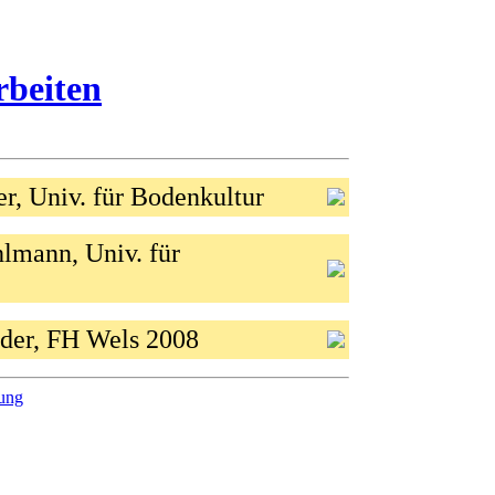
rbeiten
r, Univ. für Bodenkultur
lmann, Univ. für
eder, FH Wels 2008
ung