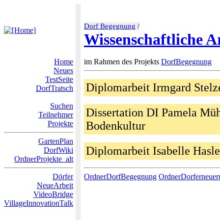
Dorf Begegnung
/
Wissenschaftliche A
Home
im Rahmen des Projekts
DorfBegegnung
Neues
TestSeite
Diplomarbeit Irmgard Stelze
DorfTratsch
Suchen
Dissertation DI Pamela Müh
Teilnehmer
Projekte
Bodenkultur
GartenPlan
Diplomarbeit Isabelle Hasl
DorfWiki
OrdnerProjekte_alt
Dörfer
OrdnerDorfBegegnung
OrdnerDorferneuer
NeueArbeit
VideoBridge
VillageInnovationTalk