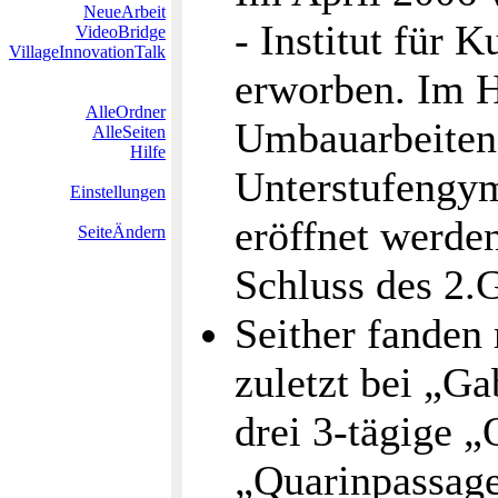
NeueArbeit
- Institut für 
VideoBridge
VillageInnovationTalk
erworben. Im H
AlleOrdner
Umbauarbeiten e
AlleSeiten
Hilfe
Unterstufengym
Einstellungen
eröffnet werden
SeiteÄndern
Schluss des 2.
Seither fanden 
zuletzt bei „G
drei 3-tägige „
„Quarinpassag