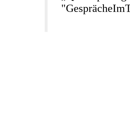
"GesprächeImTr