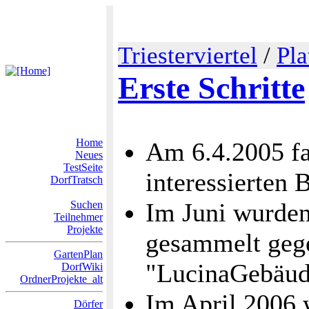
Triesterviertel
/
Pla
Erste Schritte
Home
Am 6.4.2005 fa
Neues
TestSeite
interessierten 
DorfTratsch
Im Juni wurden
Suchen
Teilnehmer
Projekte
gesammelt gege
GartenPlan
"LucinaGebäu
DorfWiki
OrdnerProjekte_alt
Im April 2006
Dörfer