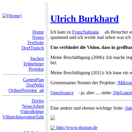
Ulrich Burkhard
Home
Ich kam zu
FranzNahrada
als Besucher a
Neues
spannend und ich werde mal sehen was ich 
TestSeite
Uns verbindet die Vision, dass in greifba
DorfTratsch
Meine Beschäftigung (2006): Ich mache re
Suchen
bei.
Teilnehmer
Projekte
Meine Beschäftigung (2011): Ich baue ein 
GartenPlan
Gemeinsamer Nenner der Projekte:
/Mikrop
DorfWiki
OrdnerProjekte_alt
OpenSource
: ja, aber .... siehe:
DieGuten
Dörfer
NeueArbeit
Eine andere und ebenso wichtige Seite:
/Ja
VideoBridge
VillageInnovationTalk
http://www.ekopan.de