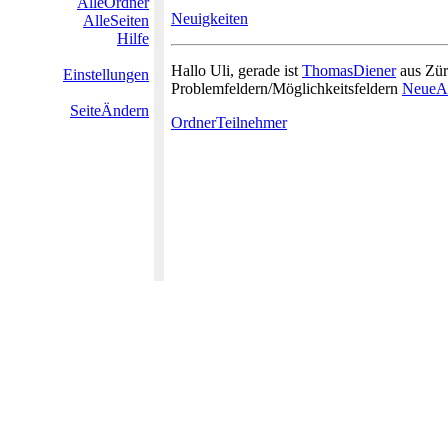
AlleOrdner
Neuigkeiten
AlleSeiten
Hilfe
Hallo Uli, gerade ist
ThomasDiener
aus Zür
Einstellungen
Problemfeldern/Möglichkeitsfeldern
NeueAr
SeiteÄndern
OrdnerTeilnehmer