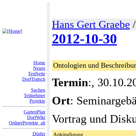
Hans Gert Graebe
2012-10-30
Home
Ontologien und Beschreibu
Neues
TestSeite
Termin
:, 30.10.
DorfTratsch
Suchen
Teilnehmer
Ort
: Seminargeb
Projekte
GartenPlan
Vortrag und Disku
DorfWiki
OrdnerProjekte_alt
Dörfer
Ankündigung