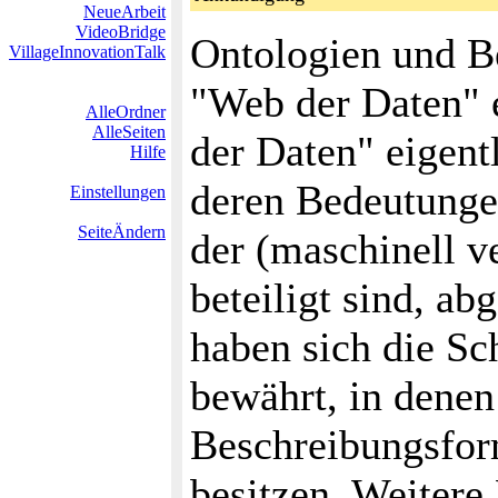
NeueArbeit
VideoBridge
Ontologien und B
VillageInnovationTalk
"Web der Daten" e
AlleOrdner
AlleSeiten
der Daten" eigent
Hilfe
deren Bedeutunge
Einstellungen
SeiteÄndern
der (maschinell 
beteiligt sind, a
haben sich die S
bewährt, in dene
Beschreibungsfor
besitzen. Weitere