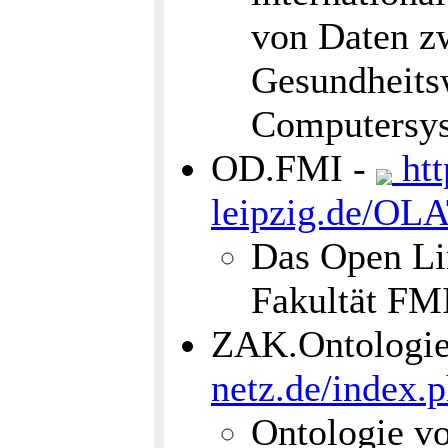
von Daten z
Gesundheits
Computersy
OD.FMI -
htt
leipzig.de/OL
Das Open Li
Fakultät FMI
ZAK.Ontologie
netz.de/index
Ontologie vo