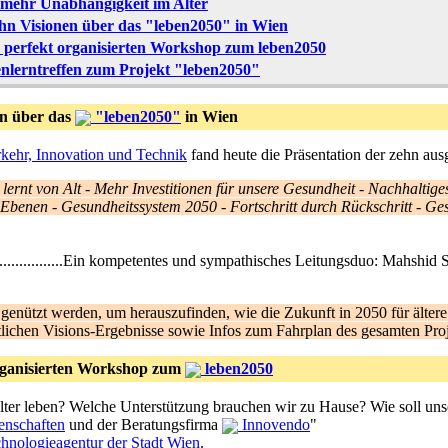
 mehr Unabhängigkeit im Alter
ehn Visionen über das "leben2050" in Wien
 perfekt organisierten Workshop zum leben2050
nlerntreffen zum Projekt "leben2050"
en über das
"leben2050"
in Wien
kehr, Innovation und Technik
fand heute die Präsentation der zehn ausg
 lernt von Alt
-
Mehr Investitionen für unsere Gesundheit
-
Nachhaltige
n Ebenen
-
Gesundheitssystem 2050
-
Fortschritt durch Rückschritt
-
Ges
...................................Ein kompetentes und sympathisches Leitungsduo:
genützt werden, um herauszufinden, wie die Zukunft in 2050 für ält
ftlichen Visions-Ergebnisse sowie Infos zum Fahrplan des gesamten Pro
rganisierten Workshop zum
leben2050
lter leben? Welche Unterstützung brauchen wir zu Hause? Wie soll uns
enschaften
und der Beratungsfirma
Innovendo
"
hnologieagentur der Stadt Wien
.