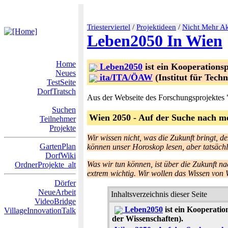
Triesterviertel
/
Projektideen
/
Nicht Mehr Ak
Leben2050 In Wien
Home
Leben2050
ist ein Kooperations
Neues
ita/ITA/ÖAW
(Institut für Tech
TestSeite
DorfTratsch
Aus der Webseite des Forschungsprojekte
Suchen
Wien 2050 - Auf der Suche nach m
Teilnehmer
Projekte
Wir wissen nicht, was die Zukunft bringt, d
GartenPlan
können unser Horoskop lesen, aber tatsäch
DorfWiki
Was wir tun können, ist über die Zukunft n
OrdnerProjekte_alt
extrem wichtig. Wir wollen das Wissen von
Dörfer
NeueArbeit
Inhaltsverzeichnis dieser Seite
VideoBridge
Leben2050
ist ein Kooperati
VillageInnovationTalk
der Wissenschaften).