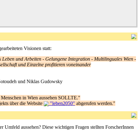
earbeiteten Visionen statt:
s Leben und Arbeiten
-
Gelungene Integration
-
Multilinguales Wien
-
ellschaft und Einzelne profitieren voneinander
 Mahshid Sotoudeh und Niklas Gudowsky
ere Menschen in Wien aussehen SOLLTE."
jekts über die Website
"leben2050"
abgerufen werden."
er Umfeld aussehen? Diese wichtigen Fragen stellten ForscherInnen