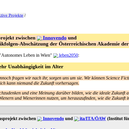
tive Projekte
/
projekt zwischen
Innovendo
und
nikfolgen-Abschätzung der Österreichischen Akademie der
s "Autonomes Leben in Wien"
leben2050
:
ehr Unabhängigkeit im Alter
ennoch fragen wir nach ihr, sorgen uns um sie. Wir können Science Fict
lich kann niemand die Zukunft vorhersagen.
achzudenken und eine Meinung darüber bilden, wie die ideale Zukunft 
 Wienern und Wienerinnen nutzen, um herauszufinden, wie die Zukunft
onsprojekt zwischen
Innovendo
und
ita/ITA/ÖAW
(Institut f