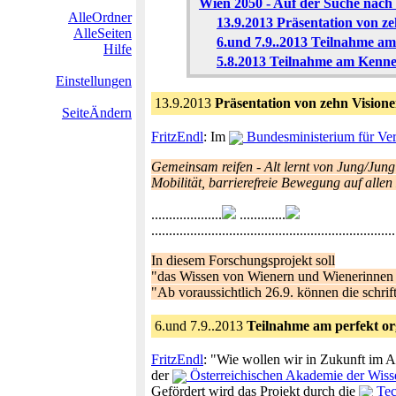
Wien 2050 - Auf der Suche nach
AlleOrdner
13.9.2013 Präsentation von z
AlleSeiten
6.und 7.9..2013 Teilnahme am
Hilfe
5.8.2013 Teilnahme am Kenne
Einstellungen
13.9.2013
Präsentation von zehn Vision
SeiteÄndern
FritzEndl
: Im
Bundesministerium für Ver
Gemeinsam reifen
-
Alt lernt von Jung/Jung
Mobilität, barrierefreie Bewegung auf alle
....................
.............
..................................................
In diesem Forschungsprojekt soll
"das Wissen von Wienern und Wienerinnen 
"Ab voraussichtlich 26.9. können die schri
6.und 7.9..2013
Teilnahme am perfekt o
FritzEndl
: "Wie wollen wir in Zukunft im A
der
Österreichischen Akademie der Wiss
Gefördert wird das Projekt durch die
Tec