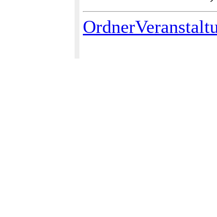
OrdnerVeranstalt