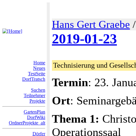
Hans Gert Graebe
2019-01-23
Home
Technisierung und Gesellsc
Neues
TestSeite
Termin
: 23. Janu
DorfTratsch
Suchen
Teilnehmer
Ort
: Seminargeb
Projekte
GartenPlan
Thema 1:
Christo
DorfWiki
OrdnerProjekte_alt
Operationssaal
Dörfer