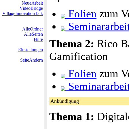
NeueArbeit
VideoBridge
Folien
zum Vo
VillageInnovationTalk
Seminararbei
AlleOrdner
AlleSeiten
Hilfe
Thema 2:
Rico Ba
Einstellungen
Gamification
SeiteÄndern
Folien
zum Vo
Seminararbei
Ankündigung
Thema 1:
Digital