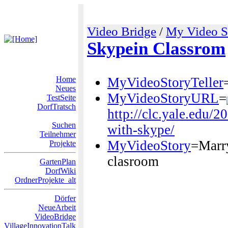
Video Bridge
/
My Video S
Skypein Classrom
Home
MyVideoStoryTeller
Neues
MyVideoStoryURL
=
TestSeite
DorfTratsch
http://clc.yale.edu/
Suchen
with-skype/
Teilnehmer
MyVideoStory
=Marry
Projekte
clasroom
GartenPlan
DorfWiki
OrdnerProjekte_alt
Dörfer
NeueArbeit
VideoBridge
VillageInnovationTalk