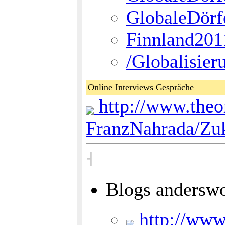
GlobaleDörf
Finnland201
/Globalisie
Online Interviews Gespräche
http://www.theor
FranzNahrada/Zuk
˧
Blogs andersw
http://www.