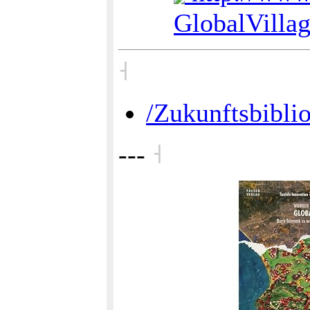
GlobalVilla
˧
/Zukunftsbibli
---
˧