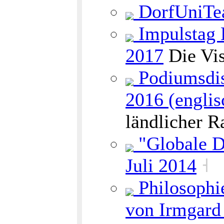
DorfUniTea
Impulstag 
2017
Die Vis
Podiumsdis
2016 (englis
ländlicher 
"Globale Dö
Juli 2014
˧
Philosophie
von Irmgar