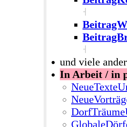
˧
BeitragW
BeitragB
˧
und viele ande
In Arbeit / in 
NeueTexteUn
NeueVorträg
DorfTräume
GlobaleDörf