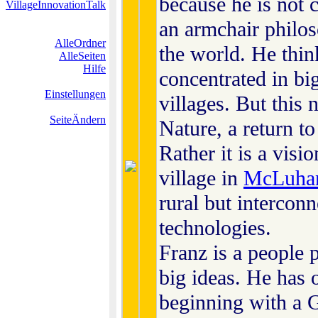
because he is not 
VillageInnovationTalk
an armchair philo
AlleOrdner
the world. He thi
AlleSeiten
Hilfe
concentrated in big
Einstellungen
villages. But this 
SeiteÄndern
Nature, a return to
Rather it is a visi
village in
McLuha
rural but interconn
technologies.
Franz is a people 
big ideas. He has 
beginning with a 