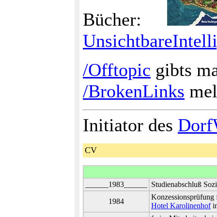
Bücher:
UnsichtbareIntell
/Offtopic
gibts ma
/BrokenLinks
mel
Initiator des
Dorf
CV
______1983______
Studienabschluß Sozi
Konzessionsprüfung f
1984
Hotel Karolinenhof
i