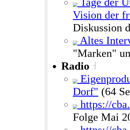
Tage der Ut
Vision der f
Diskussion 
Altes Inte
"Marken" u
Radio
˧
Eigenprodu
Dorf"
(64 S
https://cba
Folge Mai 2
https://cba