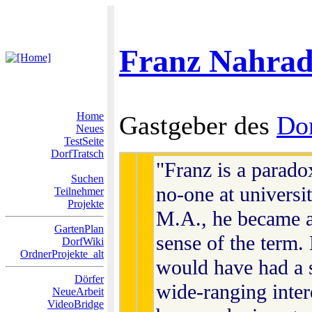
Franz Nahra
Home
Gastgeber des
Do
Neues
TestSeite
DorfTratsch
"Franz is a parado
Suchen
no-one at universi
Teilnehmer
Projekte
M.A., he became a
GartenPlan
sense of the term.
DorfWiki
OrdnerProjekte_alt
would have had a s
Dörfer
wide-ranging interes
NeueArbeit
VideoBridge