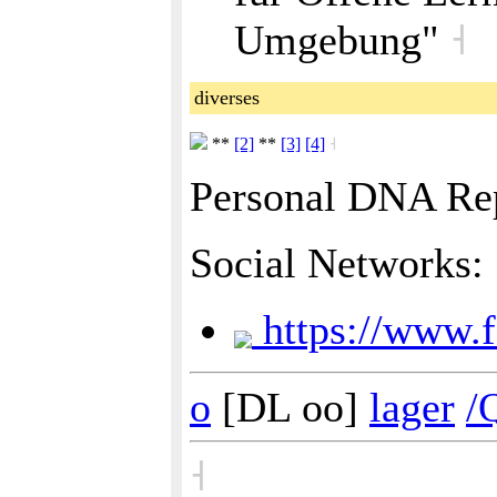
Umgebung"
˧
diverses
**
[2]
**
[3]
[4]
˧
Personal DNA Re
Social Networks:
https://www.f
o
[DL oo]
lager
/
˧