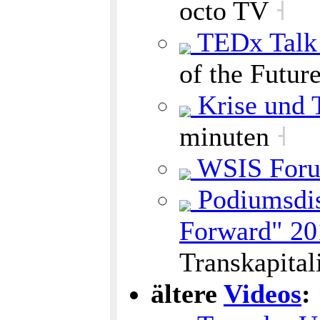
octo TV
˧
TEDx Talk 
of the Futur
Krise und 
minuten
˧
WSIS Forum
Podiumsdis
Forward" 20
Transkapital
ältere
Videos
: