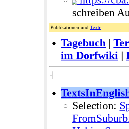
schreiben A
Publikationen und
Texte
Tagebuch
|
Te
im Dorfwiki
|
˧
TextsInEnglis
Selection:
S
FromSuburbi