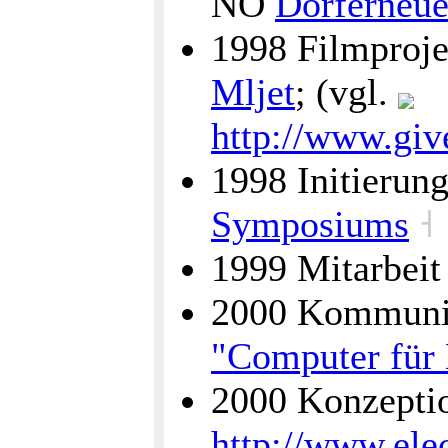
NÖ
Dorferneu
1998 Filmproje
Mljet
; (vgl.
http://www.giv
1998 Initierun
Symposiums
˧
1999 Mitarbeit
2000 Kommunik
"Computer für
2000 Konzeptio
http://www.elec