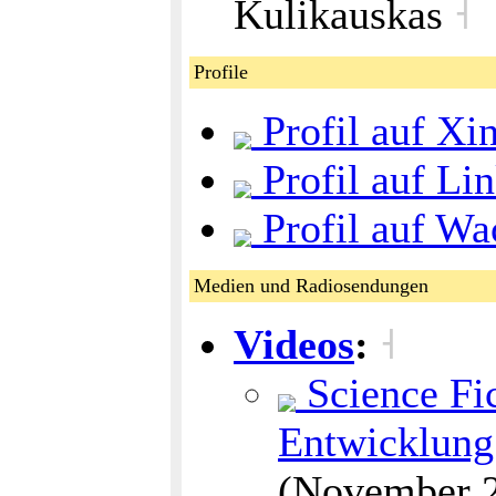
Kulikauskas
˧
Profile
Profil auf Xi
Profil auf Li
Profil auf W
Medien und Radiosendungen
Videos
:
˧
Science Fic
Entwicklung
(November 