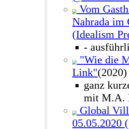
Vom Gastha
Nahrada im G
(Idealism Pr
- ausführ
"Wie die Mo
Link"
(2020
ganz kurz
mit M.A.
Global Vil
05.05.2020 (