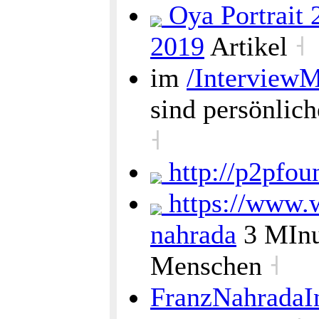
Oya Portrait 
2019
Artikel
˧
im
/InterviewM
sind persönlic
˧
http://p2pfou
https://www.w
nahrada
3 MInu
Menschen
˧
FranzNahradaIn