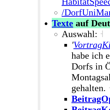
HabitatSpee
/DorfUniMan
Texte
auf Deut
Auswahl:
˧
'
VortragK
habe ich 
Dorfs in 
Montagsak
gehalten.
BeitragO
BeitragK