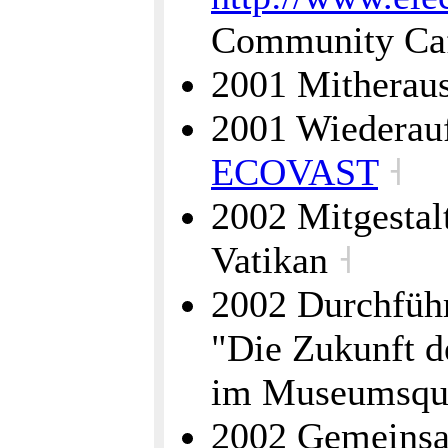
Community Ca
2001 Mitherau
2001 Wiederau
ECOVAST
˧
2002 Mitgestal
Vatikan
˧
2002 Durchfüh
"Die Zukunft de
im Museumsqu
2002 Gemeins