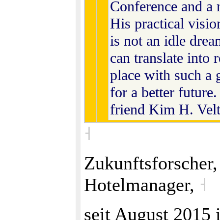
Conference and a m
His practical visi
is not an idle dre
can translate into 
place with such a 
for a better futur
friend Kim H. Ve
˧
Zukunftsforscher,
Hotelmanager,
˧
seit August 2015