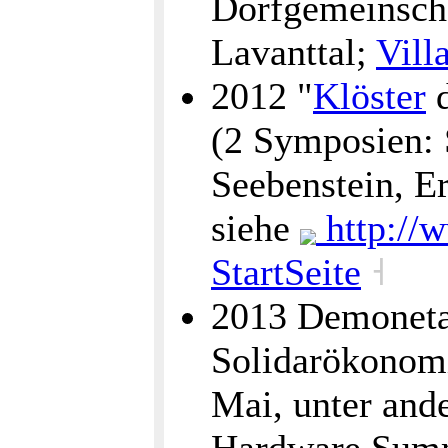
Dorfgemeinscha
Lavanttal;
Vill
2012 "
Klöster
d
(2 Symposien: S
Seebenstein, E
siehe
http://w
StartSeite
˧
2013 Demoneta
Solidarökonom
Mai, unter an