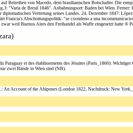
 auf Betreiben von Macedo, dem brasilianischen Botschafter. Die ent
eg.3: "Varia de Bresil 1846". Anbahnungsort: Baden bei Wien. Ferner
er diplomatischen Vertretung seines Landes. 24. Dezember 1847: López 
ärt Francia's Abschottungspolitik: "se cxondeno a una incommunicacion 
zwar weil Buenos Aires den Freihandel als Waffe eingesetzt hatte ® Po
zara)
du Paraguay et des établissements des Jésuites (Paris_1860): Wichtige
nur zwei Bände in Wien sind (NB).
gl.: An Account of the Abipones (London 1822, Nachdruck: New York_