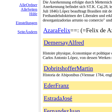
Die Anerkennung erfolgte durch Metternich
AlleOrdner
Anerkennung befindet sich ST.K. Caj.28, l
AlleSeiten
Juli 1846) López beauftragt Brasilien mit d
Hilfe
Freihandelsdoktrinen der Liberalen und erkl
desorganizadorias arrunio su comercio" und 
Einstellungen
AzaraFelix
==: (=Felix de A
SeiteÄndern
DemersayAlfred
Histoire physique, économique et politique 
Carlos Antonio López, von dessen Werken 
DobritshofferMartin
Historia de Abiponibus (Viennae 1784, en
EderFranz
EstradaJosé
FernandezJuan