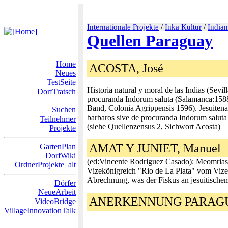
Internationale Projekte
/
Inka Kultur
/
Indian
Quellen Paraguay
Home
ACOSTA, José
Neues
TestSeite
Historia natural y moral de las Indias (Sevi
DorfTratsch
procuranda Indorum saluta (Salamanca:1588)
Band, Colonia Agrippensis 1596). Jesuiten
Suchen
barbaros sive de procuranda Indorum saluta 
Teilnehmer
(siehe Quellenzensus 2, Sichwort Acosta)
Projekte
AMAT Y JUNIET, Manuel
GartenPlan
DorfWiki
(ed:Vincente Rodriguez Casado): Meomrias 
OrdnerProjekte_alt
Vizekönigreich "Rio de La Plata" vom Vizek
Abrechnung, was der Fiskus an jesuitischem 
Dörfer
NeueArbeit
ANERKENNUNG PARAGUA
VideoBridge
VillageInnovationTalk