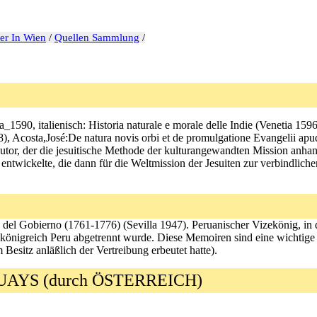
er In Wien
/
Quellen Sammlung
/
lla_1590, italienisch: Historia naturale e morale delle Indie (Venetia 1
, Acosta,José:De natura novis orbi et de promulgatione Evangelii apu
autor, der die jesuitische Methode der kulturangewandten Mission anh
entwickelte, die dann für die Weltmission der Jesuiten zur verbindlic
del Gobierno (1761-1776) (Sevilla 1947). Peruanischer Vizekönig, in 
önigreich Peru abgetrennt wurde. Diese Memoiren sind eine wichtige Q
Besitz anläßlich der Vertreibung erbeutet hatte).
YS (durch ÖSTERREICH)