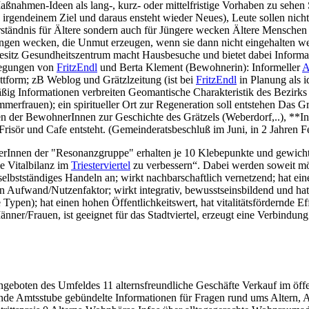
ahmen-Ideen als lang-, kurz- oder mittelfristige Vorhaben zu sehen S
, irgendeinem Ziel und daraus ensteht wieder Neues), Leute sollen nich
Verständnis für Ältere sondern auch für Jüngere wecken Ältere Mensch
ungen wecken, die Unmut erzeugen, wenn sie dann nicht eingehalten we
esitz Gesundheitszentrum macht Hausbesuche und bietet dabei Informa
regungen von
FritzEndl
und Berta Klement (Bewohnerin): Informeller
A
attform; zB Weblog und Grätzlzeitung (ist bei
FritzEndl
in Planung als 
äßig Informationen verbreiten Geomantische Charakteristik des Bezirk
erfrauen); ein spiritueller Ort zur Regeneration soll entstehen Das Grä
gen der BewohnerInnen zur Geschichte des Grätzels (Weberdorf,..), **
risör und Cafe entsteht. (Gemeinderatsbeschluß im Juni, in 2 Jahren Fe
Innen der "Resonanzgruppe" erhalten je 10 Klebepunkte und gewicht
e Vitalbilanz im
Triesterviertel
zu verbessern“. Dabei werden soweit mög
selbstständiges Handeln an; wirkt nachbarschaftlich vernetzend; hat ei
n Aufwand/Nutzenfaktor; wirkt integrativ, bewusstseinsbildend und hat h
ypen); hat einen hohen Öffentlichkeitswert, hat vitalitätsfördernde Eff
änner/Frauen, ist geeignet für das Stadtviertel, erzeugt eine Verbindun
Angeboten des Umfeldes 11 alternsfreundliche Geschäfte Verkauf im öf
nde Amtsstube gebündelte Informationen für Fragen rund ums Altern, A