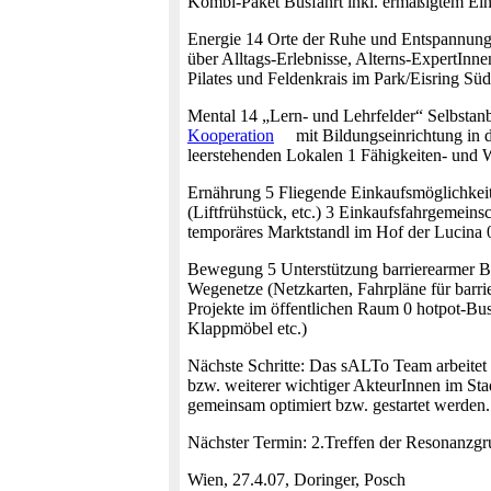
Kombi-Paket Busfahrt inkl. ermäßigtem Ei
Energie 14 Orte der Ruhe und Entspannung
über Alltags-Erlebnisse, Alterns-ExpertIn
Pilates und Feldenkrais im Park/Eisring Sü
Mental 14 „Lern- und Lehrfelder“ Selbstan
Kooperation
mit Bildungseinrichtung in d
leerstehenden Lokalen 1 Fähigkeiten- und 
Ernährung 5 Fliegende Einkaufsmöglichkeit
(Liftfrühstück, etc.) 3 Einkaufsfahrgemein
temporäres Marktstandl im Hof der Lucina 
Bewegung 5 Unterstützung barrierearmer Be
Wegenetze (Netzkarten, Fahrpläne für barri
Projekte im öffentlichen Raum 0 hotpot-Busv
Klappmöbel etc.)
Nächste Schritte: Das sALTo Team arbeitet
bzw. weiterer wichtiger AkteurInnen im Sta
gemeinsam optimiert bzw. gestartet werden.
Nächster Termin: 2.Treffen der Resonanzg
Wien, 27.4.07, Doringer, Posch