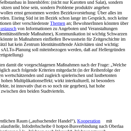
elbstanbau in Innenhöfen: (nicht nur Karotten und Salat), sondern
t sitzen und böse sein, sondern Probleme produktiv angehen
en wollen ernst genommen werden Bezirksvorstehung: Über alles im
rden. Eisring Süd ist im Bezirk schon lange im Gespräch, noch keine
tionen über verschiedenste
Themen
an; BewohnerInnen könnten über
ustausch
von Informationen zu Angeboten und Veranstaltungen
identitätsstiftende Maßnahme), Kommunikation ist wichtig Schwarzen
s könnte in Maßnahmen einfließen Bewusstsein für Zeitgeschichte im
tzl hat kein Zentrum Identitätsstiftende Aktivitäten sind wichtig:
In sALTo-Planung soll miteinbezogen werden, daß auf Hellergründen
rtigstellung)
en damit die vorgeschlagenen Maßnahmen nach der Frage: „Welche
lich auch folgende Kriterien mitgedacht (in der Reihenfolge der
nen wertschätzenden und zugleich spielerischen und lustbetonten
ohen Multiplikationseffekt; wirkt interkulturell, ist besonders
ekte, ist innovativ (hat es so noch nie gegeben), hat hohe
g zwischen den beiden Stadtvierteln.
fentlichen Raum („aufsuchender Handel“),
Kooperation
mit
nlaufstelle, Infodrehscheibe 0 hotpot-Busverbindung nach Oberlaa