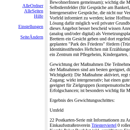
BewohnerInnen gemeinsam); wichtig die Maßn
AlleOrdner
Selbstlernfelder (für Gespräche am Bankerl
AlleSeiten
Intergenerative Gespräche, die nicht nur 
Hilfe
Vorfeld informiert zu werden; keine Hoffn
Lösung dafür möglich weil privater Grundb
Einstellungen
dieses Angebot besser bescheid wissen An
(analog und/oder digital) als Vernetzungspl
SeiteÄndern
Brettern ein Gesicht geben und dort regelm
geplanten "Park des Friedens" fördern (Trümm
Identitätsstiftendes Heftchen mit Erzählun
ein Zentrum mit Pflegeheim, Kindergarten, F
Gewichtung der Maßnahmen Die Teilnehmer
der Maßnahmen sind am besten geeignet, di
Wichtigkeit): Die Maßnahme aktiviert, regt 
Zugang; wirkt intergenerativ; hat einen gute
geeignet für Zielgruppen (kompensatorische T
Erfolgschancen; ist besonders wichtig für M
Ergebnis des Gewichtungsschrittes:
Umfeld
22 Postkarten-Serie mit Informationen zu 
Einkaufsstraßenverein
Triesterviertel
0 rolle