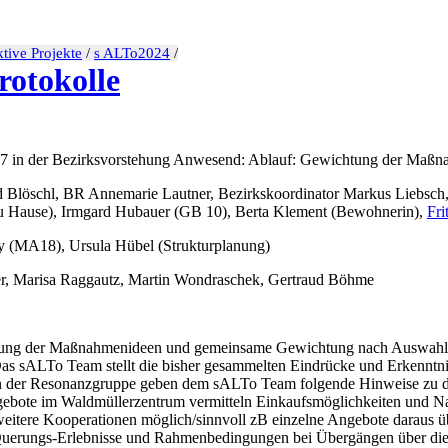
tive Projekte
/
s ALTo2024
/
otokolle
2007 in der Bezirksvorstehung Anwesend: Ablauf: Gewichtung der Maßn
Blöschl, BR Annemarie Lautner, Bezirkskoordinator Markus Liebsc
u Hause), Irmgard Hubauer (GB 10), Berta Klement (Bewohnerin),
Fri
y (MA18), Ursula Hübel (Strukturplanung)
r, Marisa Raggautz, Martin Wondraschek, Gertraud Böhme
ellung der Maßnahmenideen und gemeinsame Gewichtung nach Auswahlkr
sALTo Team stellt die bisher gesammelten Eindrücke und Erkenntnisse 
der Resonanzgruppe geben dem sALTo Team folgende Hinweise zu den V
ebote im Waldmüllerzentrum vermitteln Einkaufsmöglichkeiten und Na
eitere Kooperationen möglich/sinnvoll zB einzelne Angebote daraus üb
 Querungs-Erlebnisse und Rahmenbedingungen bei Übergängen über die T