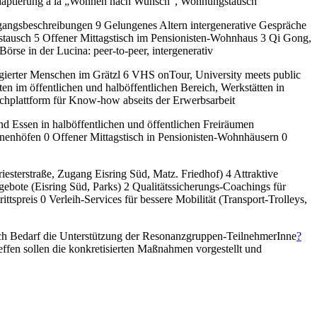
madaptierung à la „Wohnen nach Wunsch“, Wohnungstausch
ngsbeschreibungen 9 Gelungenes Altern intergenerative Gespräche
ustausch 5 Offener Mittagstisch im Pensionisten-Wohnhaus 3 Qi Gong,
rse in der Lucina: peer-to-peer, intergenerativ
agierter Menschen im Grätzl 6 VHS onTour, University meets public
n im öffentlichen und halböffentlichen Bereich, Werkstätten in
schplattform für Know-how abseits der Erwerbsarbeit
 Essen in halböffentlichen und öffentlichen Freiräumen
Innenhöfen 0 Offener Mittagstisch in Pensionisten-Wohnhäusern 0
sterstraße, Zugang Eisring Süd, Matz. Friedhof) 4 Attraktive
bote (Eisring Süd, Parks) 2 Qualitätssicherungs-Coachings für
spreis 0 Verleih-Services für bessere Mobilität (Transport-Trolleys,
ach Bedarf die Unterstützung der Resonanzgruppen-TeilnehmerInne
?
effen sollen die konkretisierten Maßnahmen vorgestellt und