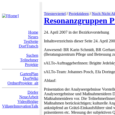
Triesterviertel
/
Projektideen
/
Noch Nicht Ak
Resonanzgruppen Pr
Home
24. April 2007 in der Bezirksvorstehung
Neues
Inhaltsverzeichnis dieser Seite 24. April 
TestSeite
DorfTratsch
Anwesend: BR Karin Schmidt, BR Gerhard 
(Beratungszentrum Pflege und Betreuung z
Suchen
Teilnehmer
sALTo-AuftraggeberInnen: Brigitte Jedelsk
Projekte
sALTo-Team: Johannes Posch, Efa Doringe
GartenPlan
DorfWiki
Ablauf:
OrdnerProjekte_alt
Präsentation der Analyseergebnisse Vorst
Dörfer
Analyseergebnisse und Maßnahmenideen Das 
NeueArbeit
Maßnahmenideen vor. Die TeilnehmerInnen 
VideoBridge
Maßnahmen berücksichtigen; kulturelle Ang
VillageInnovationTalk
anknüpfend an Grätzl-Einkaufsführer sind w
präsentieren etc. Messung der subjektiven