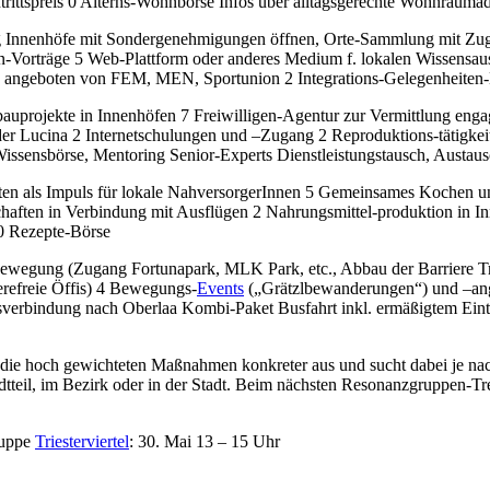
ntrittspreis 0 Alterns-Wohnbörse Infos über alltagsgerechte Wohnrau
 Innenhöfe mit Sondergenehmigungen öffnen, Orte-Sammlung mit Zuga
nen-Vorträge 5 Web-Plattform oder anderes Medium f. lokalen Wissensa
d angeboten von FEM, MEN, Sportunion 2 Integrations-Gelegenheiten-Bö
bauprojekte in Innenhöfen 7 Freiwilligen-Agentur zur Vermittlung eng
er Lucina 2 Internetschulungen und –Zugang 2 Reproduktions-tätigkeite
Wissensbörse, Mentoring Senior-Experts Dienstleistungstausch, Austau
en als Impuls für lokale NahversorgerInnen 5 Gemeinsames Kochen und
schaften in Verbindung mit Ausflügen 2 Nahrungsmittel-produktion in 
0 Rezepte-Börse
wegung (Zugang Fortunapark, MLK Park, etc., Abbau der Barriere Trie
erefreie Öffis) 4 Bewegungs-
Events
(„Grätzlbewanderungen“) und –ange
erbindung nach Oberlaa Kombi-Paket Busfahrt inkl. ermäßigtem Eintritt
 die hoch gewichteten Maßnahmen konkreter aus und sucht dabei je n
dtteil, im Bezirk oder in der Stadt. Beim nächsten Resonanzgruppen-Tr
ruppe
Triesterviertel
: 30. Mai 13 – 15 Uhr