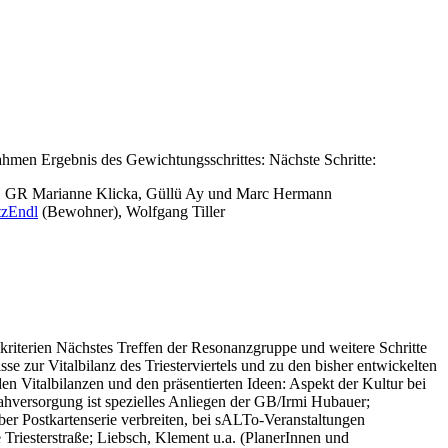
ahmen Ergebnis des Gewichtungsschrittes: Nächste Schritte:
h, GR Marianne Klicka, Güllü Ay und Marc Hermann
tzEndl
(Bewohner), Wolfgang Tiller
iterien Nächstes Treffen der Resonanzgruppe und weitere Schritte
zur Vitalbilanz des Triesterviertels und zu den bisher entwickelten
italbilanzen und den präsentierten Ideen: Aspekt der Kultur bei
hversorgung ist spezielles Anliegen der GB/Irmi Hubauer;
er Postkartenserie verbreiten, bei sALTo-Veranstaltungen
riesterstraße; Liebsch, Klement u.a. (PlanerInnen und