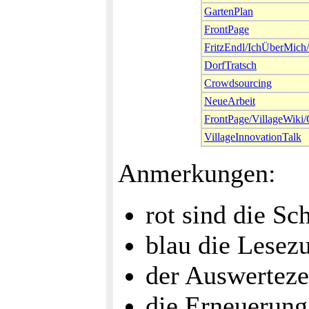
GartenPlan
FrontPage
FritzEndl/IchÜberMich
DorfTratsch
Crowdsourcing
NeueArbeit
FrontPage/VillageWiki/
VillageInnovationTalk
Anmerkungen:
rot sind die Sc
blau die Lesezu
der Auswerteze
die Erneuerung 