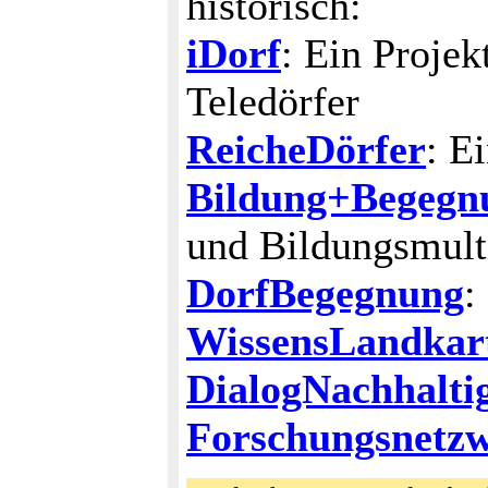
historisch:
iDorf
: Ein Projek
Teledörfer
ReicheDörfer
: E
Bildung+Begegn
und Bildungsmult
DorfBegegnung
:
WissensLandkar
DialogNachhalti
Forschungsnetz