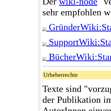
Der
wiki-node
ve
sehr empfohlen w
GründerWiki:Sta
SupportWiki:Sta
BücherWiki:Star
Urheberrechte
Texte sind "vorzu
der Publikation 
AutorInnen einver