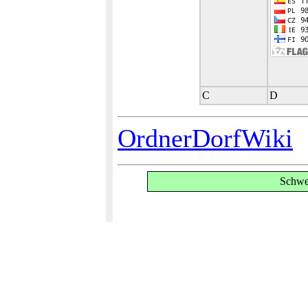
C
D
OrdnerDorfWiki
Schwe