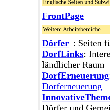
Englische Seiten und Subw
FrontPage
Weitere Arbeitsbereiche
Dörfer
: Seiten 
DorfLinks
: Inte
ländlicher Raum
DorfErneuerung
Dorferneuerung
InnovativeThem
Dörfer und Geme