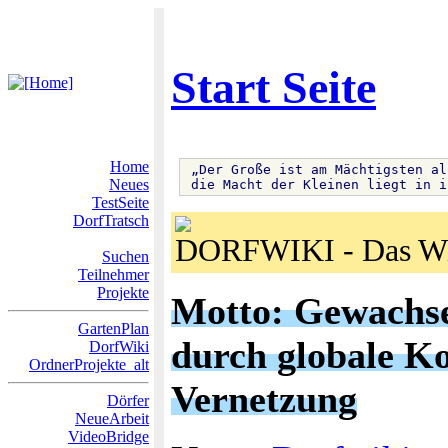
Start Seite
Home
 „Der Große ist am Mächtigsten al
Neues
 die Macht der Kleinen liegt in i
TestSeite
DorfTratsch
DORFWIKI - Das Wik
Suchen
Teilnehmer
Projekte
Motto: Gewachs
GartenPlan
durch globale K
DorfWiki
OrdnerProjekte_alt
Vernetzung
Dörfer
NeueArbeit
VideoBridge