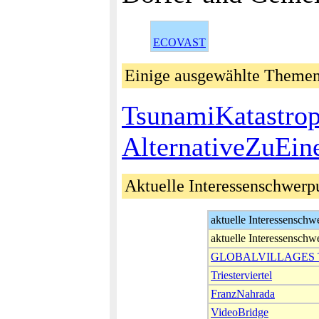
ECOVAST
Einige ausgewählte Theme
TsunamiKatastro
AlternativeZuEin
Aktuelle Interessenschwerp
aktuelle Interessenschw
aktuelle Interessenschw
GLOBALVILLAGES 
Triesterviertel
FranzNahrada
VideoBridge