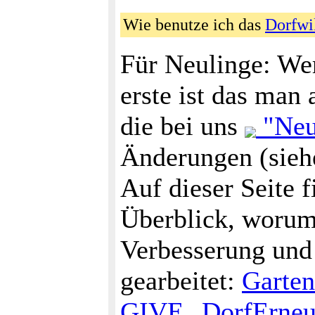
Wie benutze ich das
Dorfwi
Für Neulinge: Wer
erste ist das man 
die bei uns
"Neu
Änderungen (siehe
Auf dieser Seite 
Überblick, worum 
Verbesserung und
gearbeitet:
Garten
GIVE
,
DorfErneu