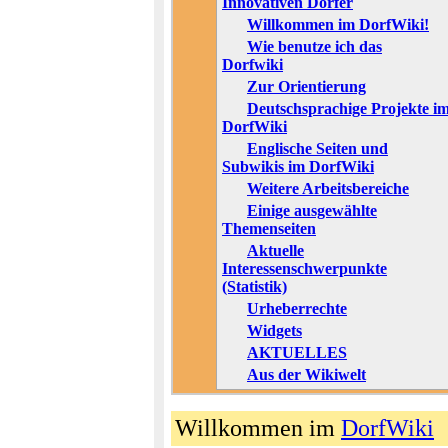
Innovativen Dörfer
Willkommen im DorfWiki!
Wie benutze ich das
Dorfwiki
Zur Orientierung
Deutschsprachige Projekte i
DorfWiki
Englische Seiten und
Subwikis im DorfWiki
Weitere Arbeitsbereiche
Einige ausgewählte
Themenseiten
Aktuelle
Interessenschwerpunkte
(Statistik)
Urheberrechte
Widgets
AKTUELLES
Aus der Wikiwelt
Willkommen im
DorfWiki