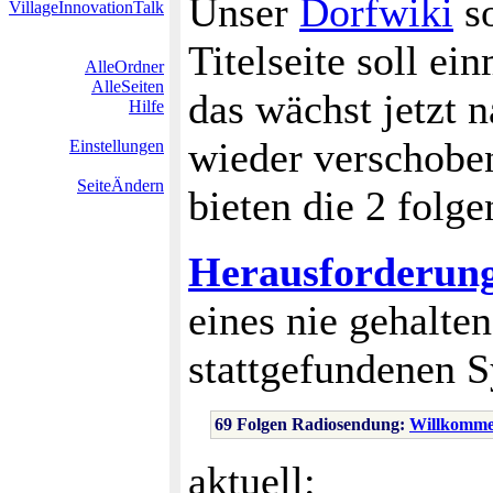
Unser
Dorfwiki
so
VillageInnovationTalk
Titelseite soll ei
AlleOrdner
AlleSeiten
das wächst jetzt 
Hilfe
wieder verschobe
Einstellungen
SeiteÄndern
bieten die 2 folg
Herausforderun
eines nie gehalte
stattgefundenen
69 Folgen Radiosendung:
Willkomme
aktuell: