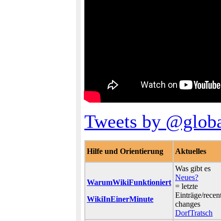
Tweets by @globa
Hilfe und Orientierung
Aktuelles
Was gibt es
Neues?
WarumWikiFunktioniert
= letzte
Einträge/recen
WikiInEinerMinute
changes
DorfTratsch