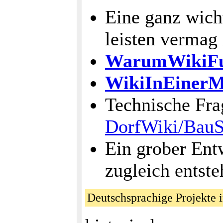
Eine ganz wich
leisten vermag 
WarumWikiFun
WikiInEinerM
Technische Fra
DorfWiki/BauS
Ein grober Ent
zugleich entst
Deutschsprachige Projekte