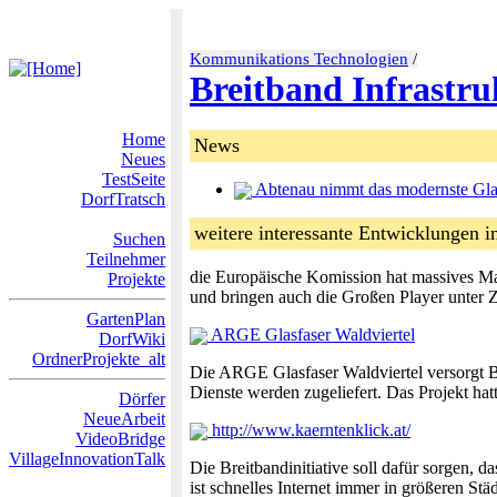
Kommunikations Technologien
/
Breitband Infrastru
Home
News
Neues
TestSeite
Abtenau nimmt das modernste Glasf
DorfTratsch
weitere interessante Entwicklungen i
Suchen
Teilnehmer
die Europäische Komission hat massives Mark
Projekte
und bringen auch die Großen Player unter
GartenPlan
ARGE Glasfaser Waldviertel
DorfWiki
OrdnerProjekte_alt
Die ARGE Glasfaser Waldviertel versorgt B
Dienste werden zugeliefert. Das Projekt h
Dörfer
NeueArbeit
http://www.kaerntenklick.at/
VideoBridge
VillageInnovationTalk
Die Breitbandinitiative soll dafür sorgen, 
ist schnelles Internet immer in größeren Stä