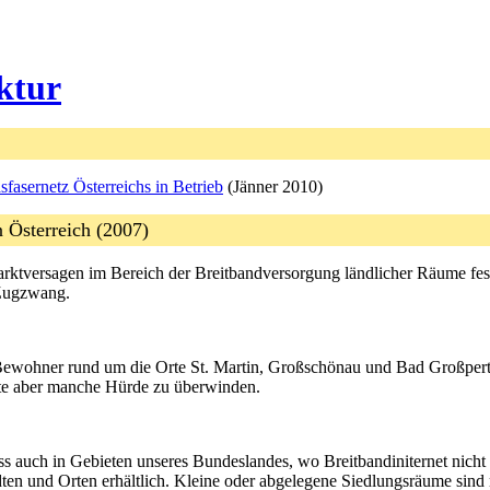
ktur
asernetz Österreichs in Betrieb
(Jänner 2010)
n Österreich (2007)
tversagen im Bereich der Breitbandversorgung ländlicher Räume festges
 Zugzwang.
ewohner rund um die Orte St. Martin, Großschönau und Bad Großperthol
atte aber manche Hürde zu überwinden.
dass auch in Gebieten unseres Bundeslandes, wo Breitbandiniternet nich
dten und Orten erhältlich. Kleine oder abgelegene Siedlungsräume sind m