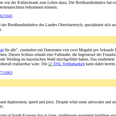
ute wie der Kühlschrank zum Leben dazu. Die Breitbandinitiative hat es
Internetanschluss bekommen können.
0621045
r Breitbandinitiative des Landes Oberösterreich, spezialisiert sich au
t.
and
für alle", zumindest mit Datenraten von zwei Megabit pro Sekunde 
ten. Diesen Schluss erlaubt eine Fallstudie, die Ingenieure der Fra
nde Weiding im bayerischen Wald durchgeführt haben. Das erarbeitete 
h überall realisierbar wäre. Die
DSL Verfügbarkeit
kann dabei bereits 
0712003
band deployment, speed and price. Despite what some advocates and ana
01.
cent of South Koreans live in large, multitenant apartment buildings makes