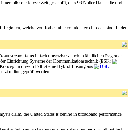
 innerhalb sehr kurzer Zeit geschafft, dass 98% aller Haushalte und
f Regionen, welche von Kabelanbietern nicht erschlossen sind. In den
Downstream, ist technisch umsetzbar - auch in ländlichen Regionen
unhofer-Einrichtung Systeme der Kommunikationstechnik (ESK)
Konzept in diesem Fall ist eine Hybrid-Lösung aus
DSL
jetzt online geprüft werden.
lysts claim, the United States is behind in broadband performance
 it signifi cantly cheaper on a per-subscriber basis to roll out fast