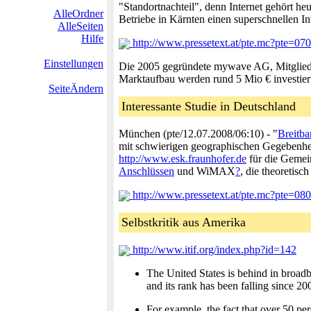
"Standortnachteil", denn Internet gehört he
AlleOrdner
Betriebe in Kärnten einen superschnellen 
AlleSeiten
Hilfe
http://www.pressetext.at/pte.mc?pte=07
Einstellungen
Die 2005 gegründete mywave AG, Mitglied de
Marktaufbau werden rund 5 Mio € investier
SeiteÄndern
Interessante Studie in Deutschland
München (pte/12.07.2008/06:10) - "
Breitb
mit schwierigen geographischen Gegebenhei
http://www.esk.fraunhofer.de
für die Gemei
Anschlüssen
und WiMAX
?
, die theoretisc
http://www.pressetext.at/pte.mc?pte=08
Selbstkritik aus Amerika
http://www.itif.org/index.php?id=142
The United States is behind in broad
and its rank has been falling since 20
For example, the fact that over 50 per