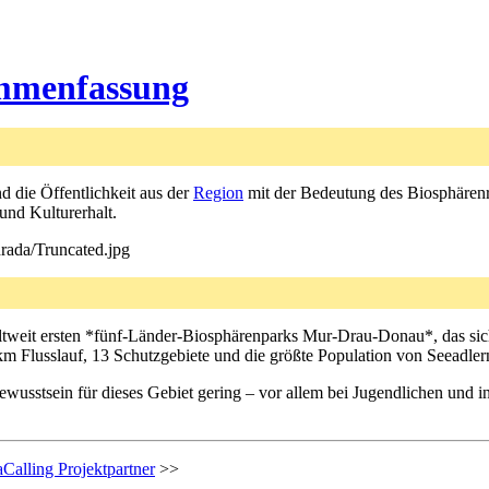
mmenfassung
 die Öffentlichkeit aus der
Region
mit der Bedeutung des Biosphärenres
nd Kulturerhalt.
rada/Truncated.jpg
eltweit ersten *fünf-Länder-Biosphärenparks Mur-Drau-Donau*, das si
km Flusslauf, 13 Schutzgebiete und die größte Population von Seeadlern
Bewusstsein für dieses Gebiet gering – vor allem bei Jugendlichen und 
Calling Projektpartner
>>