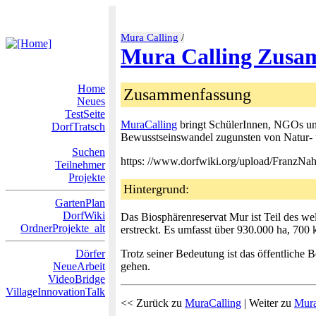
Mura Calling
/
Mura Calling Zusa
Home
Zusammenfassung
Neues
TestSeite
MuraCalling
bringt SchülerInnen, NGOs und
DorfTratsch
Bewusstseinswandel zugunsten von Natur- u
Suchen
https: //www.dorfwiki.org/upload/FranzNah
Teilnehmer
Projekte
Hintergrund:
GartenPlan
DorfWiki
Das Biosphärenreservat Mur ist Teil des w
OrdnerProjekte_alt
erstreckt. Es umfasst über 930.000 ha, 700 
Dörfer
Trotz seiner Bedeutung ist das öffentliche 
NeueArbeit
gehen.
VideoBridge
VillageInnovationTalk
<< Zurück zu
MuraCalling
| Weiter zu
Mura