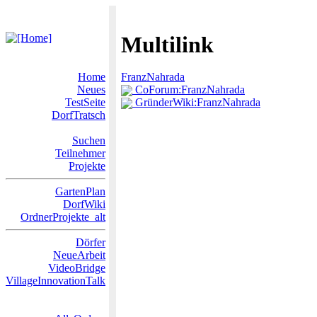
Multilink
Home
FranzNahrada
Neues
CoForum:FranzNahrada
TestSeite
GründerWiki:FranzNahrada
DorfTratsch
Suchen
Teilnehmer
Projekte
GartenPlan
DorfWiki
OrdnerProjekte_alt
Dörfer
NeueArbeit
VideoBridge
VillageInnovationTalk