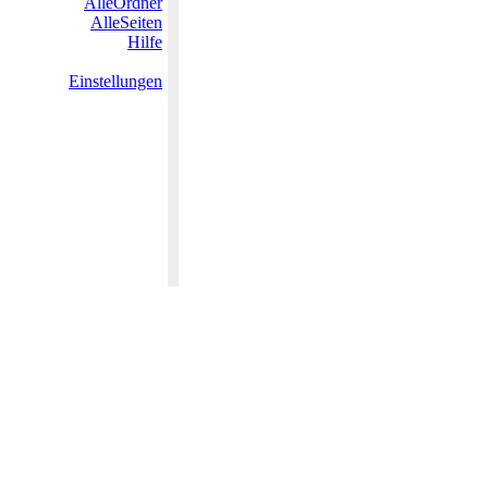
AlleOrdner
AlleSeiten
Hilfe
Einstellungen