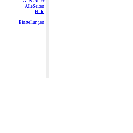
AlleOrdner
AlleSeiten
Hilfe
Einstellungen