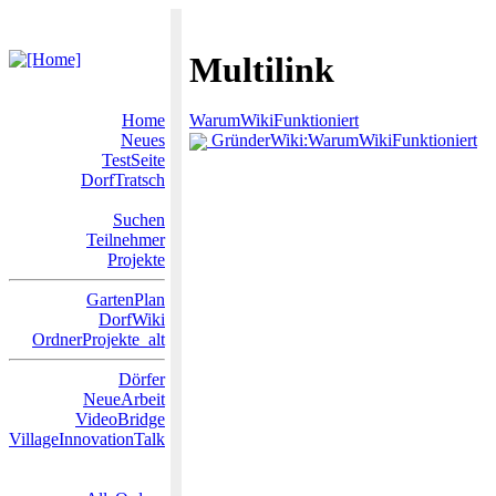
Multilink
Home
WarumWikiFunktioniert
Neues
GründerWiki:WarumWikiFunktioniert
TestSeite
DorfTratsch
Suchen
Teilnehmer
Projekte
GartenPlan
DorfWiki
OrdnerProjekte_alt
Dörfer
NeueArbeit
VideoBridge
VillageInnovationTalk