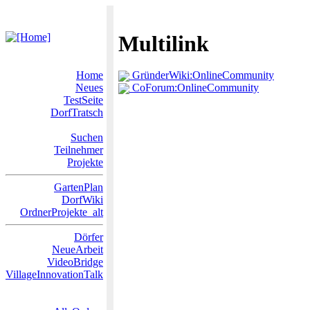
Multilink
Home
GründerWiki:OnlineCommunity
Neues
CoForum:OnlineCommunity
TestSeite
DorfTratsch
Suchen
Teilnehmer
Projekte
GartenPlan
DorfWiki
OrdnerProjekte_alt
Dörfer
NeueArbeit
VideoBridge
VillageInnovationTalk