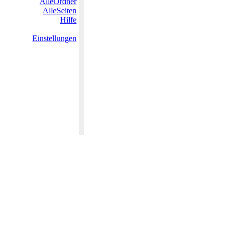
AlleOrdner
AlleSeiten
Hilfe
Einstellungen