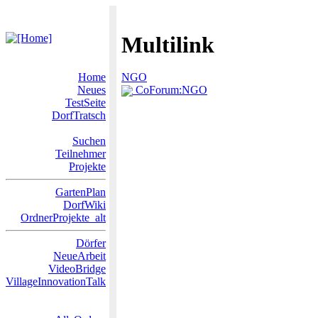
Multilink
Home
NGO
Neues
CoForum:NGO
TestSeite
DorfTratsch
Suchen
Teilnehmer
Projekte
GartenPlan
DorfWiki
OrdnerProjekte_alt
Dörfer
NeueArbeit
VideoBridge
VillageInnovationTalk