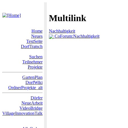
Multilink
Home
Nachhaltigkeit
Neues
CoForum:Nachhaltigkeit
TestSeite
DorfTratsch
Suchen
Teilnehmer
Projekte
GartenPlan
DorfWiki
OrdnerProjekte_alt
Dörfer
NeueArbeit
VideoBridge
VillageInnovationTalk