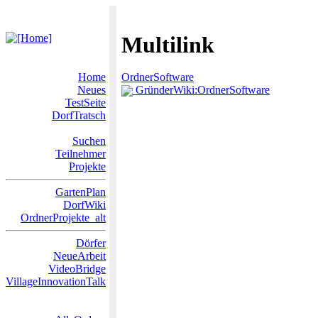
Multilink
Home
OrdnerSoftware
Neues
GründerWiki:OrdnerSoftware
TestSeite
DorfTratsch
Suchen
Teilnehmer
Projekte
GartenPlan
DorfWiki
OrdnerProjekte_alt
Dörfer
NeueArbeit
VideoBridge
VillageInnovationTalk