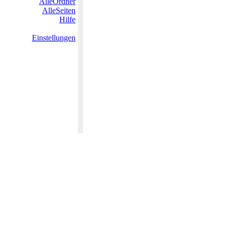
AlleOrdner
AlleSeiten
Hilfe
Einstellungen