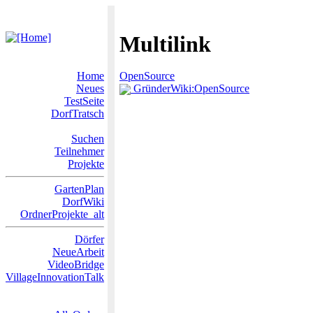
Multilink
Home
OpenSource
Neues
GründerWiki:OpenSource
TestSeite
DorfTratsch
Suchen
Teilnehmer
Projekte
GartenPlan
DorfWiki
OrdnerProjekte_alt
Dörfer
NeueArbeit
VideoBridge
VillageInnovationTalk