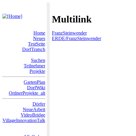
Multilink
Home
FranzSteinwender
Neues
ERDE/FranzSteinwender
TestSeite
DorfTratsch
Suchen
Teilnehmer
Projekte
GartenPlan
DorfWiki
OrdnerProjekte_alt
Dörfer
NeueArbeit
VideoBridge
VillageInnovationTalk