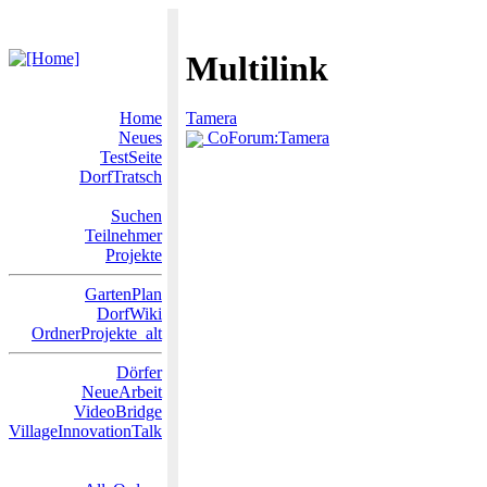
Multilink
Home
Tamera
Neues
CoForum:Tamera
TestSeite
DorfTratsch
Suchen
Teilnehmer
Projekte
GartenPlan
DorfWiki
OrdnerProjekte_alt
Dörfer
NeueArbeit
VideoBridge
VillageInnovationTalk